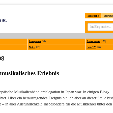
Blogsuche
Instrume
heavytones
(33)
Instrumente
(170)
Noten
(55)
Sofa-TV
(35)
08
musikalisches Erlebnis
opäische Musikalienhändlerdelegation in Japan war. In einigen Blog-
htet. Über ein herausragendes Ereignis bin ich aber an dieser Stelle bis
e – in aller Ausführlichkeit. Insbesondere für die Musiklehrer unter den