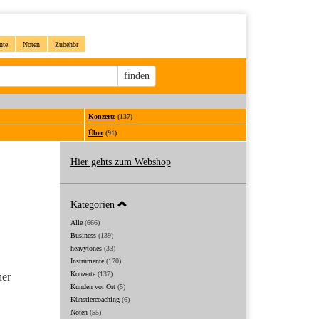
nte
Noten
Zubehör
Sucheingabe
finden
Konzerte
(137)
Über
(91)
Hier gehts zum Webshop
Kategorien
Alle
(666)
Business
(139)
heavytones
(33)
Instrumente
(170)
Konzerte
(137)
her
Kunden vor Ort
(5)
Künstlercoaching
(6)
Noten
(55)