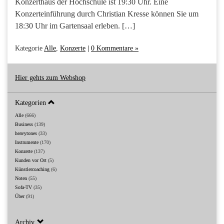
Konzerthaus der Hochschule ist 19:30 Uhr. Eine
Konzerteinführung durch Christian Kresse können Sie um
18:30 Uhr im Gartensaal erleben. […]
Kategorie
Alle
,
Konzerte
|
0 Kommentare »
Hier gehts zum Webshop
Kategorien
Alle
(666)
Business
(139)
heavytones
(33)
Instrumente
(170)
Konzerte
(137)
Kunden vor Ort
(5)
Künstlercoaching
(6)
Noten
(55)
Sofa-TV
(35)
Über
(91)
Archiv