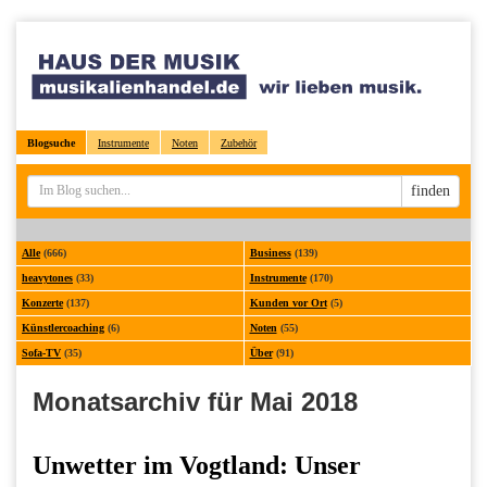
Blogsuche
Instrumente
Noten
Zubehör
Sucheingabe
finden
Alle
(666)
Business
(139)
heavytones
(33)
Instrumente
(170)
Konzerte
(137)
Kunden vor Ort
(5)
Künstlercoaching
(6)
Noten
(55)
Sofa-TV
(35)
Über
(91)
Monatsarchiv für Mai 2018
Unwetter im Vogtland: Unser