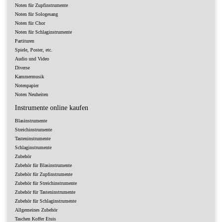
Noten für Zupfinstrumente
Noten für Sologesang
Noten für Chor
Noten für Schlaginstrumente
Partituren
Spiele, Poster, etc.
Audio und Video
Diverse
Kammermusik
Notenpapier
Noten Neuheiten
Instrumente online kaufen
Blasinstrumente
Streichinstrumente
Tasteninstrumente
Schlaginstrumente
Zubehör
Zubehör für Blasinstrumente
Zubehör für Zupfinstrumente
Zubehör für Streichinstrumente
Zubehör für Tasteninstrumente
Zubehör für Schlaginstrumente
Allgemeines Zubehör
Taschen Koffer Etuis