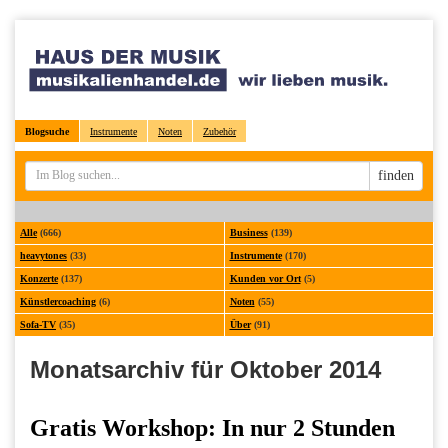
Blogsuche
Instrumente
Noten
Zubehör
Sucheingabe
finden
Alle
(666)
Business
(139)
heavytones
(33)
Instrumente
(170)
Konzerte
(137)
Kunden vor Ort
(5)
Künstlercoaching
(6)
Noten
(55)
Sofa-TV
(35)
Über
(91)
Monatsarchiv für Oktober 2014
Gratis Workshop: In nur 2 Stunden