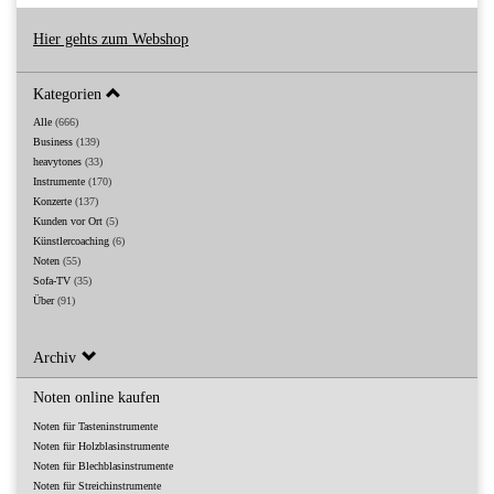
Hier gehts zum Webshop
Kategorien
Alle
(666)
Business
(139)
heavytones
(33)
Instrumente
(170)
Konzerte
(137)
Kunden vor Ort
(5)
Künstlercoaching
(6)
Noten
(55)
Sofa-TV
(35)
Über
(91)
Archiv
Noten online kaufen
Noten für Tasteninstrumente
Noten für Holzblasinstrumente
Noten für Blechblasinstrumente
Noten für Streichinstrumente