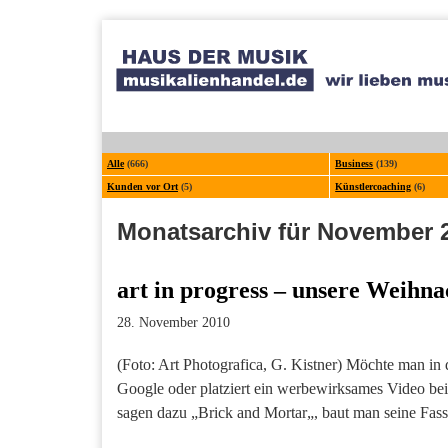
Alle
(666)
Business
(139)
Kunden vor Ort
(5)
Künstlercoaching
(6)
Monatsarchiv für November 
art in progress – unsere Weihn
28. November 2010
(Foto: Art Photografica, G. Kistner) Möchte man i
Google oder platziert ein werbewirksames Video be
sagen dazu „Brick and Mortar„, baut man seine Fass