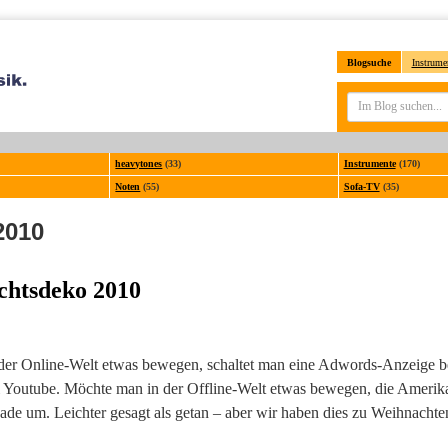
Blogsuche
Instrume
heavytones
(33)
Instrumente
(170)
Noten
(55)
Sofa-TV
(35)
2010
achtsdeko 2010
n der Online-Welt etwas bewegen, schaltet man eine Adwords-Anzeige b
i Youtube. Möchte man in der Offline-Welt etwas bewegen, die Amerik
ade um. Leichter gesagt als getan – aber wir haben dies zu Weihnacht