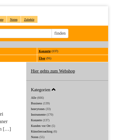
nte
Noten
Zubehör
Sucheingabe
finden
Konzerte
(137)
Über
(91)
Hier gehts zum Webshop
Kategorien
Alle
(666)
Business
(139)
heavytones
(33)
ei
Instrumente
(170)
Konzerte
(137)
aner
Kunden vor Ort
(5)
en […]
Künstlercoaching
(6)
Noten
(55)