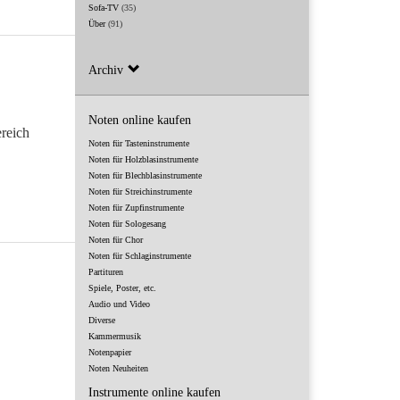
Sofa-TV
(35)
Über
(91)
Archiv
Noten online kaufen
reich
Noten für Tasteninstrumente
Noten für Holzblasinstrumente
Noten für Blechblasinstrumente
Noten für Streichinstrumente
Noten für Zupfinstrumente
Noten für Sologesang
Noten für Chor
Noten für Schlaginstrumente
Partituren
Spiele, Poster, etc.
Audio und Video
Diverse
Kammermusik
Notenpapier
Noten Neuheiten
Instrumente online kaufen