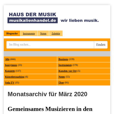
Blogsuche
Instrumente
Noten
Zubehör
Sucheingabe
finden
Alle
(666)
Business
(139)
heavytones
(33)
Instrumente
(170)
Konzerte
(137)
Kunden vor Ort
(5)
Künstlercoaching
(6)
Noten
(55)
Sofa-TV
(35)
Über
(91)
Monatsarchiv für März 2020
Gemeinsames Musizieren in den