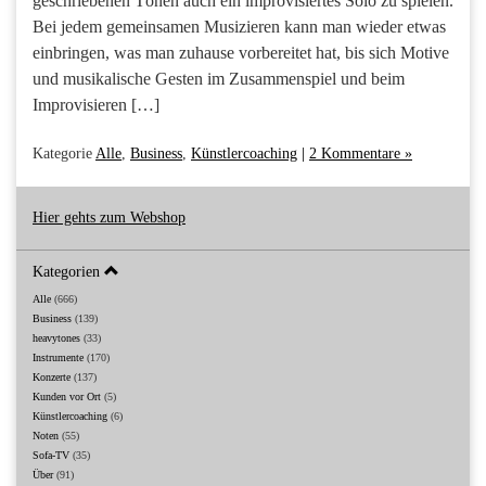
geschriebenen Tönen auch ein improvisiertes Solo zu spielen.
Bei jedem gemeinsamen Musizieren kann man wieder etwas
einbringen, was man zuhause vorbereitet hat, bis sich Motive
und musikalische Gesten im Zusammenspiel und beim
Improvisieren […]
Kategorie
Alle
,
Business
,
Künstlercoaching
|
2 Kommentare »
Hier gehts zum Webshop
Kategorien
Alle
(666)
Business
(139)
heavytones
(33)
Instrumente
(170)
Konzerte
(137)
Kunden vor Ort
(5)
Künstlercoaching
(6)
Noten
(55)
Sofa-TV
(35)
Über
(91)