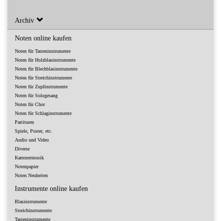
Archiv
Noten online kaufen
Noten für Tasteninstrumente
Noten für Holzblasinstrumente
Noten für Blechblasinstrumente
Noten für Streichinstrumente
Noten für Zupfinstrumente
Noten für Sologesang
Noten für Chor
Noten für Schlaginstrumente
Partituren
Spiele, Poster, etc.
Audio und Video
Diverse
Kammermusik
Notenpapier
Noten Neuheiten
Instrumente online kaufen
Blasinstrumente
Streichinstrumente
Tasteninstrumente