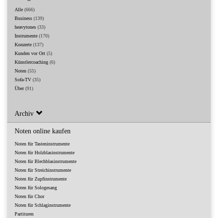
Alle
(666)
Business
(139)
heavytones
(33)
Instrumente
(170)
Konzerte
(137)
Kunden vor Ort
(5)
Künstlercoaching
(6)
Noten
(55)
Sofa-TV
(35)
Über
(91)
Archiv
Noten online kaufen
Noten für Tasteninstrumente
Noten für Holzblasinstrumente
Noten für Blechblasinstrumente
Noten für Streichinstrumente
Noten für Zupfinstrumente
Noten für Sologesang
Noten für Chor
Noten für Schlaginstrumente
Partituren