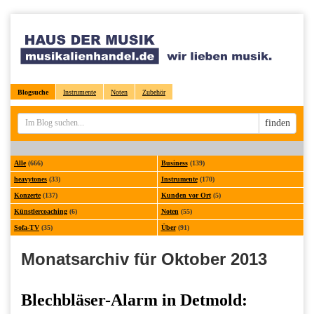
Blogsuche
Instrumente
Noten
Zubehör
Sucheingabe
finden
Alle
(666)
Business
(139)
heavytones
(33)
Instrumente
(170)
Konzerte
(137)
Kunden vor Ort
(5)
Künstlercoaching
(6)
Noten
(55)
Sofa-TV
(35)
Über
(91)
Monatsarchiv für Oktober 2013
Blechbläser-Alarm in Detmold: