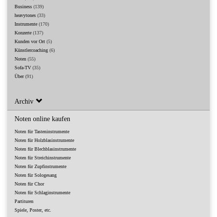
Business
(139)
heavytones
(33)
Instrumente
(170)
Konzerte
(137)
Kunden vor Ort
(5)
Künstlercoaching
(6)
Noten
(55)
Sofa-TV
(35)
Über
(91)
Archiv
Noten online kaufen
Noten für Tasteninstrumente
Noten für Holzblasinstrumente
Noten für Blechblasinstrumente
Noten für Streichinstrumente
Noten für Zupfinstrumente
Noten für Sologesang
Noten für Chor
Noten für Schlaginstrumente
Partituren
Spiele, Poster, etc.