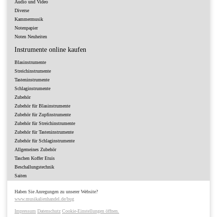
Audio und Video
Diverse
Kammermusik
Notenpapier
Noten Neuheiten
Instrumente online kaufen
Blasinstrumente
Streichinstrumente
Tasteninstrumente
Schlaginstrumente
Zubehör
Zubehör für Blasinstrumente
Zubehör für Zupfinstrumente
Zubehör für Streichinstrumente
Zubehör für Tasteninstrumente
Zubehör für Schlaginstrumente
Allgemeines Zubehör
Taschen Koffer Etuis
Beschallungstechnik
Saiten
Haben Sie Anregungen zu unserer Website?
www.musikalienhandel.de/bug
Impressum
Datenschutz
Cookie-Einstellungen öffnen.