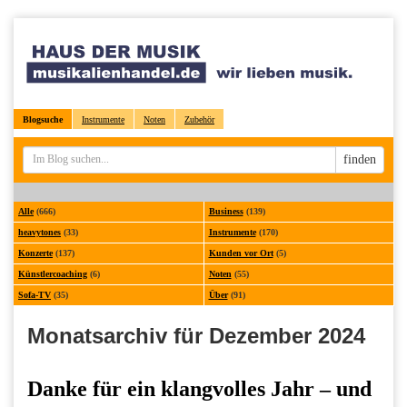
Blogsuche
Instrumente
Noten
Zubehör
Sucheingabe
finden
Alle
(666)
Business
(139)
heavytones
(33)
Instrumente
(170)
Konzerte
(137)
Kunden vor Ort
(5)
Künstlercoaching
(6)
Noten
(55)
Sofa-TV
(35)
Über
(91)
Monatsarchiv für Dezember 2024
Danke für ein klangvolles Jahr – und