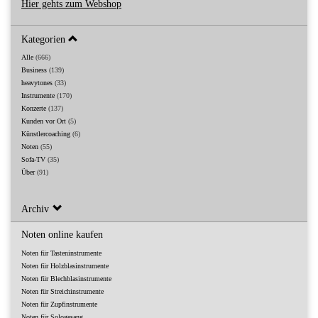
Hier gehts zum Webshop
Kategorien
Alle
(666)
Business
(139)
heavytones
(33)
Instrumente
(170)
Konzerte
(137)
Kunden vor Ort
(5)
Künstlercoaching
(6)
Noten
(55)
Sofa-TV
(35)
Über
(91)
Archiv
Noten online kaufen
Noten für Tasteninstrumente
Noten für Holzblasinstrumente
Noten für Blechblasinstrumente
Noten für Streichinstrumente
Noten für Zupfinstrumente
Noten für Sologesang