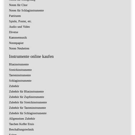
Noten für Chor
Noten für Schlaginstrumente
Partituren
Spiele, Poster, etc.
Audio und Video
Diverse
Kammermusik
Notenpapier
Noten Neuheiten
Instrumente online kaufen
Blasinstrumente
Streichinstrumente
Tasteninstrumente
Schlaginstrumente
Zubehör
Zubehör für Blasinstrumente
Zubehör für Zupfinstrumente
Zubehör für Streichinstrumente
Zubehör für Tasteninstrumente
Zubehör für Schlaginstrumente
Allgemeines Zubehör
Taschen Koffer Etuis
Beschallungstechnik
Saiten