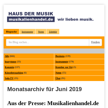
Blogsuche
Instrumente
Noten
Zubehör
Sucheingabe
finden
Alle
(666)
Business
(139)
heavytones
(33)
Instrumente
(170)
Konzerte
(137)
Kunden vor Ort
(5)
Künstlercoaching
(6)
Noten
(55)
Sofa-TV
(35)
Über
(91)
Monatsarchiv für Juni 2019
Aus der Presse: Musikalienhandel.de