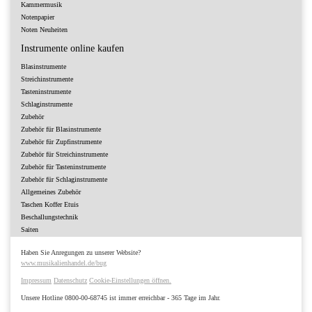
Kammermusik
Notenpapier
Noten Neuheiten
Instrumente online kaufen
Blasinstrumente
Streichinstrumente
Tasteninstrumente
Schlaginstrumente
Zubehör
Zubehör für Blasinstrumente
Zubehör für Zupfinstrumente
Zubehör für Streichinstrumente
Zubehör für Tasteninstrumente
Zubehör für Schlaginstrumente
Allgemeines Zubehör
Taschen Koffer Etuis
Beschallungstechnik
Saiten
Haben Sie Anregungen zu unserer Website?
www.musikalienhandel.de/bug
Impressum
Datenschutz
Cookie-Einstellungen öffnen.
Unsere Hotline 0800-00-68745 ist immer erreichbar - 365 Tage im Jahr.