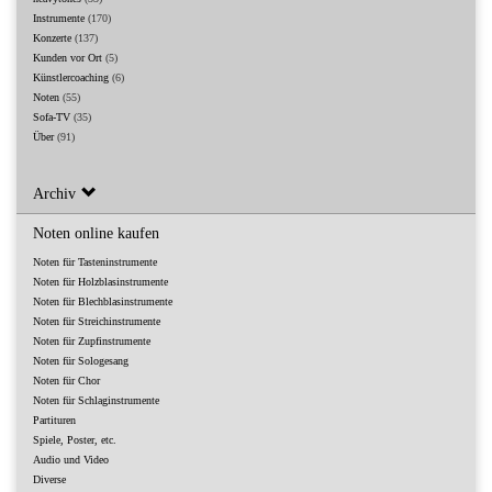
Instrumente
(170)
Konzerte
(137)
Kunden vor Ort
(5)
Künstlercoaching
(6)
Noten
(55)
Sofa-TV
(35)
Über
(91)
Archiv
Noten online kaufen
Noten für Tasteninstrumente
Noten für Holzblasinstrumente
Noten für Blechblasinstrumente
Noten für Streichinstrumente
Noten für Zupfinstrumente
Noten für Sologesang
Noten für Chor
Noten für Schlaginstrumente
Partituren
Spiele, Poster, etc.
Audio und Video
Diverse