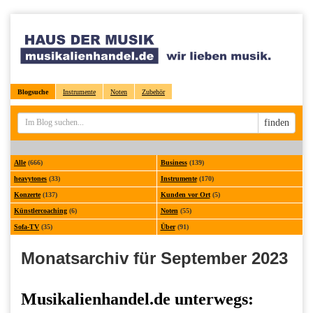
Blogsuche
Instrumente
Noten
Zubehör
Sucheingabe
finden
Alle
(666)
Business
(139)
heavytones
(33)
Instrumente
(170)
Konzerte
(137)
Kunden vor Ort
(5)
Künstlercoaching
(6)
Noten
(55)
Sofa-TV
(35)
Über
(91)
Monatsarchiv für September 2023
Musikalienhandel.de unterwegs: