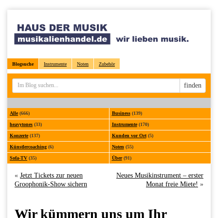
Blogsuche
Instrumente
Noten
Zubehör
Sucheingabe
finden
Alle
(666)
Business
(139)
heavytones
(33)
Instrumente
(170)
Konzerte
(137)
Kunden vor Ort
(5)
Künstlercoaching
(6)
Noten
(55)
Sofa-TV
(35)
Über
(91)
«
Jetzt Tickets zur neuen
Neues Musikinstrument – erster
Groophonik-Show sichern
Monat freie Miete!
»
Wir kümmern uns um Ihr