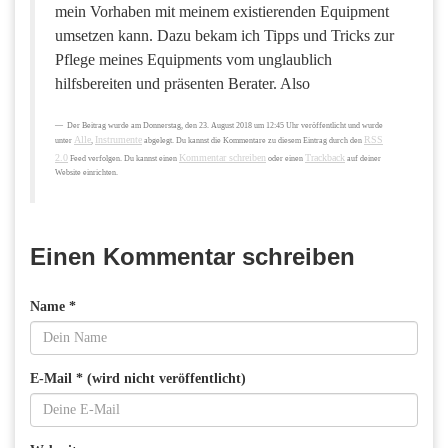
mein Vorhaben mit meinem existierenden Equipment
umsetzen kann. Dazu bekam ich Tipps und Tricks zur
Pflege meines Equipments vom unglaublich
hilfsbereiten und präsenten Berater. Also
Der Beitrag wurde am Donnerstag, den 23. August 2018 um 12:45 Uhr veröffentlicht und wurde
Alle
Instrumente
RSS
unter
,
abgelegt. Du kannst die Kommentare zu diesem Eintrag durch den
2.0
Kommentar schreiben
Trackback
Feed verfolgen. Du kannst einen
oder einen
auf deiner
Website einrichten.
Einen Kommentar schreiben
Name *
E-Mail * (wird nicht veröffentlicht)