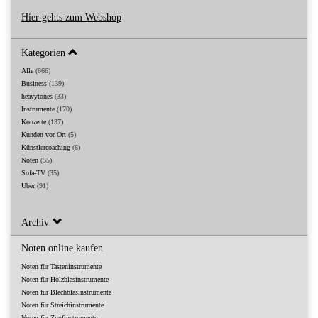
Hier gehts zum Webshop
Kategorien
Alle
(666)
Business
(139)
heavytones
(33)
Instrumente
(170)
Konzerte
(137)
Kunden vor Ort
(5)
Künstlercoaching
(6)
Noten
(55)
Sofa-TV
(35)
Über
(91)
Archiv
Noten online kaufen
Noten für Tasteninstrumente
Noten für Holzblasinstrumente
Noten für Blechblasinstrumente
Noten für Streichinstrumente
Noten für Zupfinstrumente