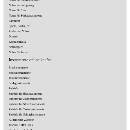
Noten für Sologesang
Noten für Chor
Noten für Schlaginstrumente
Partituren
Spiele, Poster, etc.
Audio und Video
Diverse
Kammermusik
Notenpapier
Noten Neuheiten
Instrumente online kaufen
Blasinstrumente
Streichinstrumente
Tasteninstrumente
Schlaginstrumente
Zubehör
Zubehör für Blasinstrumente
Zubehör für Zupfinstrumente
Zubehör für Streichinstrumente
Zubehör für Tasteninstrumente
Zubehör für Schlaginstrumente
Allgemeines Zubehör
Taschen Koffer Etuis