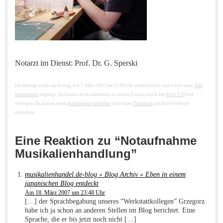
Notarzt im Dienst: Prof. Dr. G. Sperski
Alle
Der Beitrag wurde am Freitag, den 2. März 2007 um 23:00 Uhr veröffentlicht und wurde unter
,
Instrumente
RSS 2.0
abgelegt. Du kannst die Kommentare zu diesem Eintrag durch den
Feed
Kommentar schreiben
Trackback
verfolgen. Du kannst einen
oder einen
auf deiner Website
einrichten.
Eine Reaktion zu “Notaufnahme
Musikalienhandlung”
musikalienhandel.de-blog » Blog Archiv » Eben in einem
japanischen Blog entdeckt
Am 18. März 2007 um 23:48 Uhr
[…] der Sprachbegabung unseres “Werkstattkollegen” Grzegorz
habe ich ja schon an anderen Stellen im Blog berichtet. Eine
Sprache, die er bis jetzt noch nicht […]