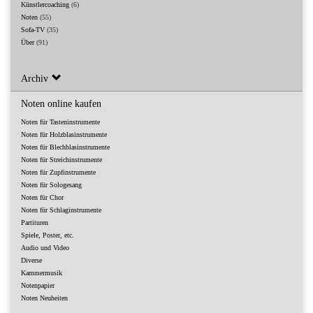
Künstlercoaching
(6)
Noten
(55)
Sofa-TV
(35)
Über
(91)
Archiv
Noten online kaufen
Noten für Tasteninstrumente
Noten für Holzblasinstrumente
Noten für Blechblasinstrumente
Noten für Streichinstrumente
Noten für Zupfinstrumente
Noten für Sologesang
Noten für Chor
Noten für Schlaginstrumente
Partituren
Spiele, Poster, etc.
Audio und Video
Diverse
Kammermusik
Notenpapier
Noten Neuheiten