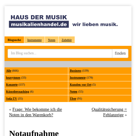
Blogsuche
Instrumente
Noten
Zubehör
Sucheingabe
finden
Alle
(666)
Business
(139)
heavytones
(33)
Instrumente
(170)
Konzerte
(137)
Kunden vor Ort
(5)
Künstlercoaching
(6)
Noten
(55)
Sofa-TV
(35)
Über
(91)
«
Frage: Wie bekomme ich die
Qualitätssicherung =
Noten in den Warenkorb?
Fehlanzeige
»
Notaufnahme