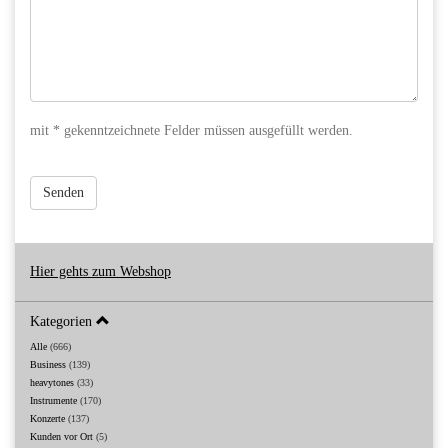
mit * gekenntzeichnete Felder müssen ausgefüllt werden.
Senden
Hier gehts zum Webshop
Kategorien
Alle
(666)
Business
(139)
heavytones
(33)
Instrumente
(170)
Konzerte
(137)
Kunden vor Ort
(5)