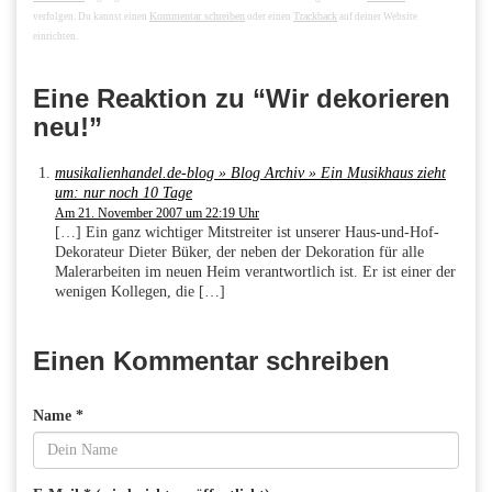
Kommentar schreiben
Trackback
verfolgen. Du kannst einen
oder einen
auf deiner Website
einrichten.
Eine Reaktion zu “Wir dekorieren
neu!”
musikalienhandel.de-blog » Blog Archiv » Ein Musikhaus zieht
um: nur noch 10 Tage
Am 21. November 2007 um 22:19 Uhr
[…] Ein ganz wichtiger Mitstreiter ist unserer Haus-und-Hof-
Dekorateur Dieter Büker, der neben der Dekoration für alle
Malerarbeiten im neuen Heim verantwortlich ist. Er ist einer der
wenigen Kollegen, die […]
Einen Kommentar schreiben
Name *