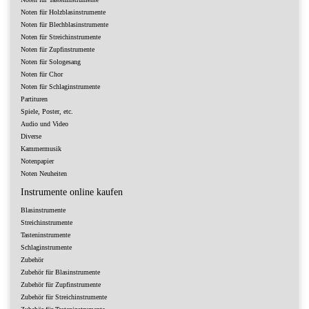
Noten für Holzblasinstrumente
Noten für Blechblasinstrumente
Noten für Streichinstrumente
Noten für Zupfinstrumente
Noten für Sologesang
Noten für Chor
Noten für Schlaginstrumente
Partituren
Spiele, Poster, etc.
Audio und Video
Diverse
Kammermusik
Notenpapier
Noten Neuheiten
Instrumente online kaufen
Blasinstrumente
Streichinstrumente
Tasteninstrumente
Schlaginstrumente
Zubehör
Zubehör für Blasinstrumente
Zubehör für Zupfinstrumente
Zubehör für Streichinstrumente