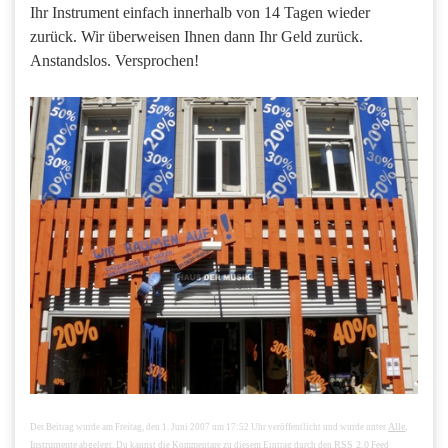
Ihr Instrument einfach innerhalb von 14 Tagen wieder
zurück. Wir überweisen Ihnen dann Ihr Geld zurück.
Anstandslos. Versprochen!
Alle
Der Beitrag wurde am Freitag, den 1. Juni 2007 um 17:52 Uhr veröffentlicht und wurde unter
,
Instrumente
RSS 2.0
abgelegt. Du kannst die Kommentare zu diesem Eintrag durch den
Feed