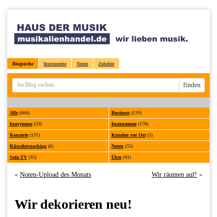
Blogsuche
Instrumente
Noten
Zubehör
Sucheingabe
finden
Alle
(666)
Business
(139)
heavytones
(33)
Instrumente
(170)
Konzerte
(137)
Kunden vor Ort
(5)
Künstlercoaching
(6)
Noten
(55)
Sofa-TV
(35)
Über
(91)
«
Noten-Upload des Monats
Wir räumen auf!
»
Wir dekorieren neu!