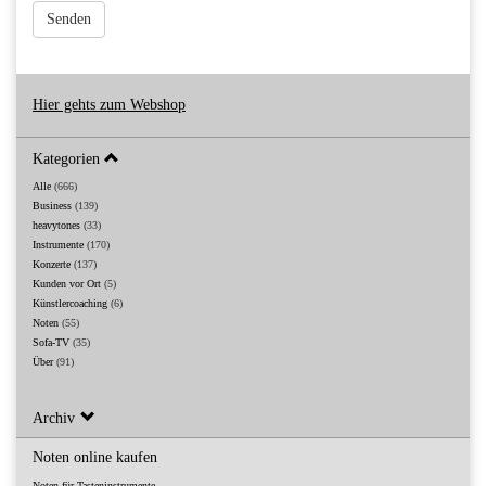
Senden
Hier gehts zum Webshop
Kategorien
Alle
(666)
Business
(139)
heavytones
(33)
Instrumente
(170)
Konzerte
(137)
Kunden vor Ort
(5)
Künstlercoaching
(6)
Noten
(55)
Sofa-TV
(35)
Über
(91)
Archiv
Noten online kaufen
Noten für Tasteninstrumente