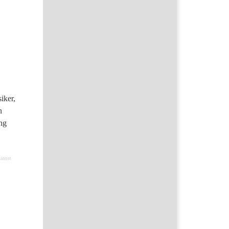
iker,
n
ung
kannst