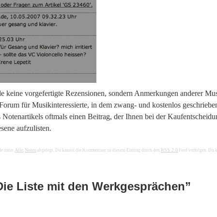
.de keine vorgefertigte Rezensionen, sondern Anmerkungen anderer Mus
 Forum für Musikinteressierte, in dem zwang- und kostenlos geschriebe
s Notenartikels oftmals einen Beitrag, der Ihnen bei der Kaufentscheid
esene aufzulisten.
Alle
Noten
RSS 2.0
de unter
,
abgelegt. Du kannst die Kommentare zu diesem Eintrag durch den
Feed verfolgen. Du 
 Die Liste mit den Werkgesprächen”