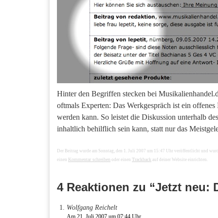
Hinter den Begriffen stecken bei Musikalienhandel
oftmals Experten: Das Werkgespräch ist ein offenes
werden kann. So leistet die Diskussion unterhalb de
inhaltlich behilflich sein kann, statt nur das Meistgel
Der Beitrag wurde am Sonntag, den 1. Juli 2007 um 15:47 Uhr veröffentlicht und wur
Kommentar schreiben
Trackback
einen
oder einen
auf deiner Website einrichten.
4 Reaktionen zu “Jetzt neu:
Wolfgang Reichelt
Am 21. Juli 2007 um 07:44 Uhr