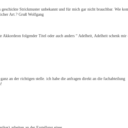
as geschickte Strickmuster unbekannt und für mich gar nicht brauchbar. Wie k
licher Art.? Gruß Wolfgang
ür Akkordeon folgender Titel oder auch anders “ Adelheit, Adelheit schenk mir
ganz an der richtigen stelle. ich habe die anfragen direkt an die fachabteilung
n!
iker) arbeiten an der Erstellung eines