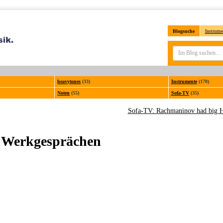
Blogsuche
Instrume
heavytones
(33)
Instrumente
(170)
Noten
(55)
Sofa-TV
(35)
Sofa-TV: Rachmaninov had big 
en Werkgesprächen