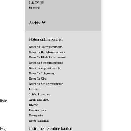
Sofa-TV
(35)
Über
(91)
Archiv
Noten online kaufen
Noten für Tasteninstrumente
Noten für Holzblasinstrumente
Noten für Blechblasinstrumente
Noten für Streichinstrumente
Noten für Zupfinstrumente
Noten für Sologesang
Noten für Chor
Noten für Schlaginstrumente
Partituren
Spiele, Poster, etc.
Audio und Video
iste.
Diverse
Kammermusik
Notenpapier
Noten Neuheiten
log
Instrumente online kaufen