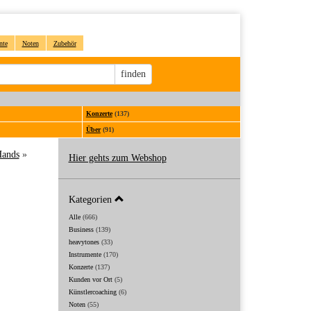
nte
Noten
Zubehör
Sucheingabe
finden
Konzerte
(137)
Über
(91)
Hands
»
Hier gehts zum Webshop
Kategorien
Alle
(666)
Business
(139)
heavytones
(33)
Instrumente
(170)
Konzerte
(137)
Kunden vor Ort
(5)
Künstlercoaching
(6)
Noten
(55)