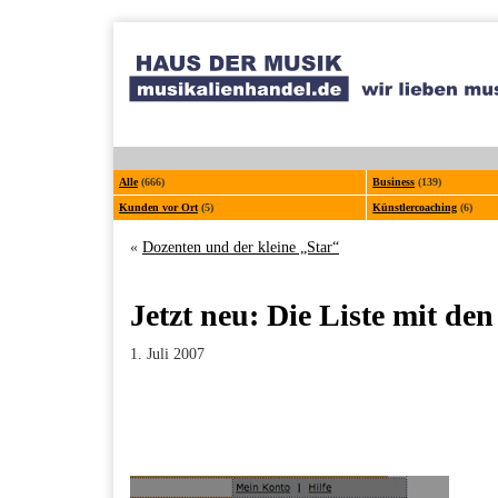
Alle
(666)
Business
(139)
Kunden vor Ort
(5)
Künstlercoaching
(6)
«
Dozenten und der kleine „Star“
Jetzt neu: Die Liste mit d
1. Juli 2007
Facebook
Twitter
Pinterest
LinkedIn
Xing
Paperpost