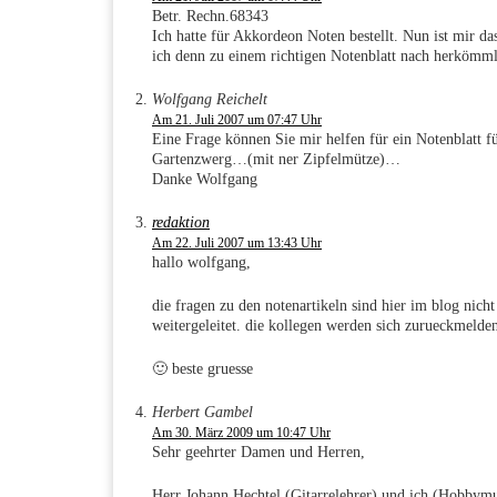
Betr. Rechn.68343
Ich hatte für Akkordeon Noten bestellt. Nun ist mir d
ich denn zu einem richtigen Notenblatt nach herkömm
Wolfgang Reichelt
Am 21. Juli 2007 um 07:47 Uhr
Eine Frage können Sie mir helfen für ein Notenblatt f
Gartenzwerg…(mit ner Zipfelmütze)…
Danke Wolfgang
redaktion
Am 22. Juli 2007 um 13:43 Uhr
hallo wolfgang,
die fragen zu den notenartikeln sind hier im blog nicht 
weitergeleitet. die kollegen werden sich zurueckmelde
🙂 beste gruesse
Herbert Gambel
Am 30. März 2009 um 10:47 Uhr
Sehr geehrter Damen und Herren,
Herr Johann Hechtel (Gitarrelehrer) und ich (Hobbymus