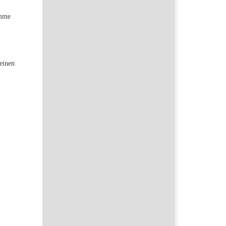
omme
 einen