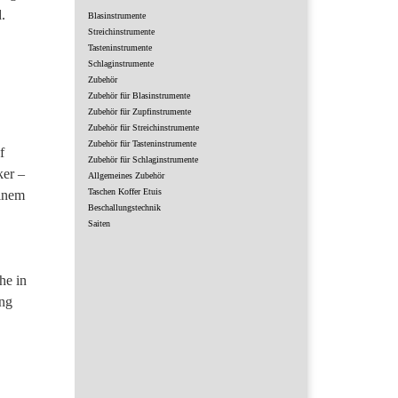
.
Blasinstrumente
Streichinstrumente
Tasteninstrumente
Schlaginstrumente
Zubehör
Zubehör für Blasinstrumente
Zubehör für Zupfinstrumente
Zubehör für Streichinstrumente
Zubehör für Tasteninstrumente
f
Zubehör für Schlaginstrumente
ker –
Allgemeines Zubehör
Taschen Koffer Etuis
einem
Beschallungstechnik
Saiten
he in
ung