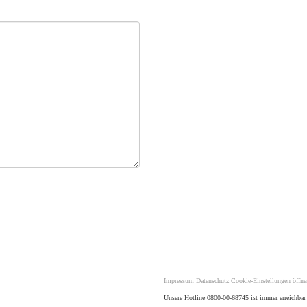
Impressum
Datenschutz
Cookie-Einstellungen öffne
Unsere Hotline 0800-00-68745 ist immer erreichbar 