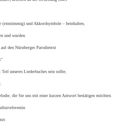
me (einstimmig) und Akkordsymbole – beinhalten,
en und wurden.
r auf den Nürnberger Parodietext
m“
Teil unseres Liederbuches sein sollte,
t.
lodie, die Sie uns mit einer kurzen Antwort bestätigen möchten.
lturreferentin
tzt.