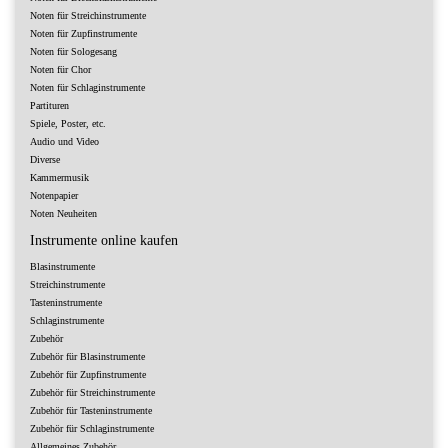
Noten für Streichinstrumente
Noten für Zupfinstrumente
Noten für Sologesang
Noten für Chor
Noten für Schlaginstrumente
Partituren
Spiele, Poster, etc.
Audio und Video
Diverse
Kammermusik
Notenpapier
Noten Neuheiten
Instrumente online kaufen
Blasinstrumente
Streichinstrumente
Tasteninstrumente
Schlaginstrumente
Zubehör
Zubehör für Blasinstrumente
Zubehör für Zupfinstrumente
Zubehör für Streichinstrumente
Zubehör für Tasteninstrumente
Zubehör für Schlaginstrumente
Allgemeines Zubehör