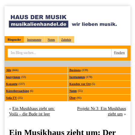
Blogsuche
Instrumente
Noten
Zubehör
Sucheingabe
finden
Alle
(666)
Business
(139)
heavytones
(33)
Instrumente
(170)
Konzerte
(137)
Kunden vor Ort
(5)
Künstlercoaching
(6)
Noten
(55)
Sofa-TV
(35)
Über
(91)
«
Ein Musikhaus zieht um:
Projekt Nr.3: Ein Musikhaus
Voilà – die Bude ist leer
zieht um
»
Ein Musikhaus zieht um: Der