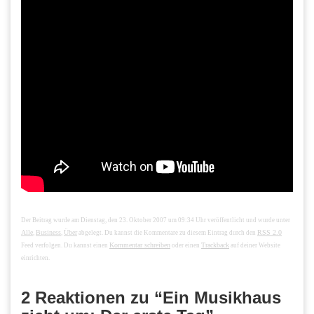
Der Beitrag wurde am Dienstag, den 23. Oktober 2007 um 09:34 Uhr veröffentlicht und wurde unter
Alle
Business
Über
RSS 2.0
,
,
abgelegt. Du kannst die Kommentare zu diesem Eintrag durch den
Kommentar schreiben
Trackback
Feed verfolgen. Du kannst einen
oder einen
auf deiner Website
einrichten.
2 Reaktionen zu “Ein Musikhaus