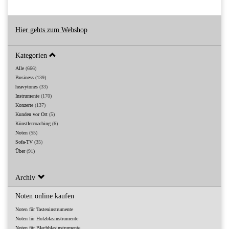
Hier gehts zum Webshop
Kategorien
Alle
(666)
Business
(139)
heavytones
(33)
Instrumente
(170)
Konzerte
(137)
Kunden vor Ort
(5)
Künstlercoaching
(6)
Noten
(55)
Sofa-TV
(35)
Über
(91)
Archiv
Noten online kaufen
Noten für Tasteninstrumente
Noten für Holzblasinstrumente
Noten für Blechblasinstrumente