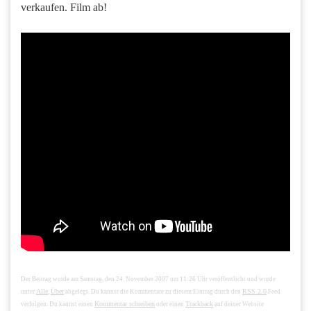
verkaufen. Film ab!
Der Beitrag wurde am Samstag, den 24. November 2007 um 11:26 Uhr veröffentlicht und wurde
Alle
Über
RSS 2.0
unter
,
abgelegt. Du kannst die Kommentare zu diesem Eintrag durch den
Feed
Kommentar schreiben
Trackback
verfolgen. Du kannst einen
oder einen
auf deiner Website