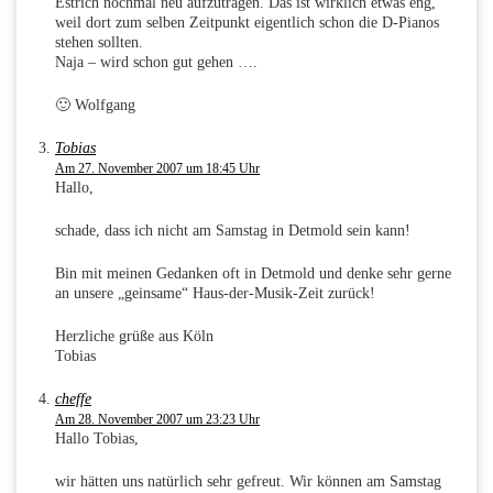
Estrich nochmal neu aufzutragen. Das ist wirklich etwas eng,
weil dort zum selben Zeitpunkt eigentlich schon die D-Pianos
stehen sollten.
Naja – wird schon gut gehen ….
🙂 Wolfgang
Tobias
Am 27. November 2007 um 18:45 Uhr
Hallo,
schade, dass ich nicht am Samstag in Detmold sein kann!
Bin mit meinen Gedanken oft in Detmold und denke sehr gerne
an unsere „geinsame“ Haus-der-Musik-Zeit zurück!
Herzliche grüße aus Köln
Tobias
cheffe
Am 28. November 2007 um 23:23 Uhr
Hallo Tobias,
wir hätten uns natürlich sehr gefreut. Wir können am Samstag