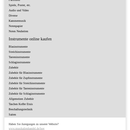
Spiele, Poster, etc.
Audio und Video
Diverse
Kammermusik
Notenpapier
Noten Neuheiten
Instrumente online kaufen
Blasinstrumente
Streichinstrumente
Tasteninstrumente
Schlaginstrumente
Zubehör
Zubehör für Blasinstrumente
Zubehör für Zupfinstrumente
Zubehör für Streichinstrumente
Zubehör für Tasteninstrumente
Zubehör für Schlaginstrumente
Allgemeines Zubehör
Taschen Koffer Etuis
Beschallungstechnik
Saiten
Haben Sie Anregungen zu unserer Website?
www.musikalienhandel.de/bug