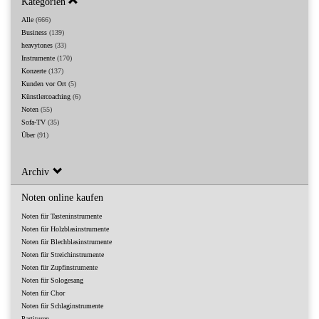
Kategorien
Alle
(666)
Business
(139)
heavytones
(33)
Instrumente
(170)
Konzerte
(137)
Kunden vor Ort
(5)
Künstlercoaching
(6)
Noten
(55)
Sofa-TV
(35)
Über
(91)
Archiv
Noten online kaufen
Noten für Tasteninstrumente
Noten für Holzblasinstrumente
Noten für Blechblasinstrumente
Noten für Streichinstrumente
Noten für Zupfinstrumente
Noten für Sologesang
Noten für Chor
Noten für Schlaginstrumente
Partituren