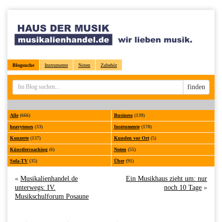
Blogsuche
Instrumente
Noten
Zubehör
Sucheingabe
finden
Alle
(666)
Business
(139)
heavytones
(33)
Instrumente
(170)
Konzerte
(137)
Kunden vor Ort
(5)
Künstlercoaching
(6)
Noten
(55)
Sofa-TV
(35)
Über
(91)
«
Musikalienhandel.de
Ein Musikhaus zieht um: nur
unterwegs: IV.
noch 10 Tage
»
Musikschulforum Posaune