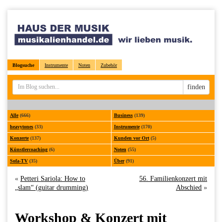
Blogsuche
Instrumente
Noten
Zubehör
Sucheingabe
finden
Alle
(666)
Business
(139)
heavytones
(33)
Instrumente
(170)
Konzerte
(137)
Kunden vor Ort
(5)
Künstlercoaching
(6)
Noten
(55)
Sofa-TV
(35)
Über
(91)
«
Petteri Sariola: How to
56. Familienkonzert mit
„slam“ (guitar drumming)
Abschied
»
Workshop & Konzert mit