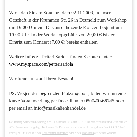
Wir laden Sie am Sonntag, dem 02.11.2008, in unser
Geschäft in der Krummen Str. 26 in Detmold zum Workshop
um 16.00 Uhr ein. Das anschließende Konzert beginnt um
19.00 Uhr. In der Workshopgebühr von 20,00 € ist der
Eintritt zum Konzert (7,00 €) bereits enthalten.
Weitere Infos zu Petteri Sariola finden Sie auch unter:
www.myspace.com/petterisariola
Wir freuen uns auf Ihren Besuch!
PS: Wegen des begrenzten Platzangebots, bitten wir um eine
kurze Voranmeldung per freecall unter 0800-00-68745 oder
per email an info@musikalienhandel.de
Der Beitrag wurde am Dienstag, den 14. Oktober 2008 um 22:31 Uhr veröffentlicht und wurde unter
Alle
Instrumente
RSS 2.0
,
abgelegt. Du kannst die Kommentare zu diesem Eintrag durch den
Feed
Kommentar schreiben
Trackback
verfolgen. Du kannst einen
oder einen
auf deiner Website