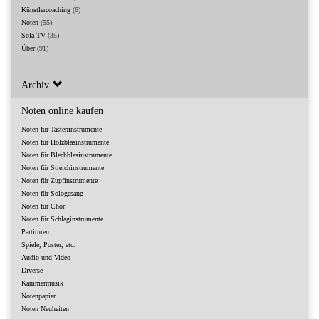
Künstlercoaching
(6)
Noten
(55)
Sofa-TV
(35)
Über
(91)
Archiv
Noten online kaufen
Noten für Tasteninstrumente
Noten für Holzblasinstrumente
Noten für Blechblasinstrumente
Noten für Streichinstrumente
Noten für Zupfinstrumente
Noten für Sologesang
Noten für Chor
Noten für Schlaginstrumente
Partituren
Spiele, Poster, etc.
Audio und Video
Diverse
Kammermusik
Notenpapier
Noten Neuheiten