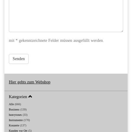
mit * gekenntzeichnete Felder müssen ausgefüllt werden.
Senden
Hier gehts zum Webshop
Kategorien
Alle
(666)
Business
(139)
heavytones
(33)
Instrumente
(170)
Konzerte
(137)
Kunden vor Ort
(5)