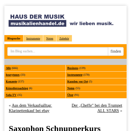
Blogsuche
Instrumente
Noten
Zubehör
Sucheingabe
finden
Alle
(666)
Business
(139)
heavytones
(33)
Instrumente
(170)
Konzerte
(137)
Kunden vor Ort
(5)
Künstlercoaching
(6)
Noten
(55)
Sofa-TV
(35)
Über
(91)
«
Aus dem Verkaufsalltag:
Der „Cheffe“ bei den Trumpet
Klarinettenkauf bei ebay
ALL STARS
»
Saxophon Schnupperkurs