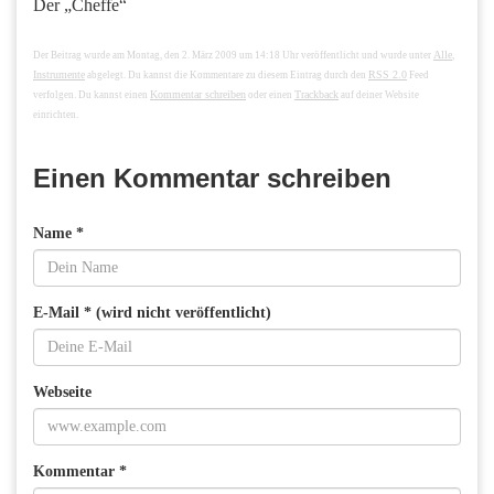
Der „Cheffe“
Alle
Der Beitrag wurde am Montag, den 2. März 2009 um 14:18 Uhr veröffentlicht und wurde unter
,
Instrumente
RSS 2.0
abgelegt. Du kannst die Kommentare zu diesem Eintrag durch den
Feed
Kommentar schreiben
Trackback
verfolgen. Du kannst einen
oder einen
auf deiner Website
einrichten.
Einen Kommentar schreiben
Name *
E-Mail * (wird nicht veröffentlicht)
Webseite
Kommentar *