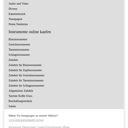
Audio und Video
Diverse
Kammermusik
Notenpapier
Noten Neuheiten
Instrumente online kaufen
Blasinstrumente
Streichinstrumente
Tasteninstrumente
Schlaginstrumente
Zubehör
Zubehör für Blasinstrumente
Zubehör für Zupfinstrumente
Zubehör für Streichinstrumente
Zubehör für Tasteninstrumente
Zubehör für Schlaginstrumente
Allgemeines Zubehör
Taschen Koffer Etuis
Beschallungstechnik
Saiten
Haben Sie Anregungen zu unserer Website?
www.musikalienhandel.de/bug
Impressum
Datenschutz
Cookie-Einstellungen öffnen.