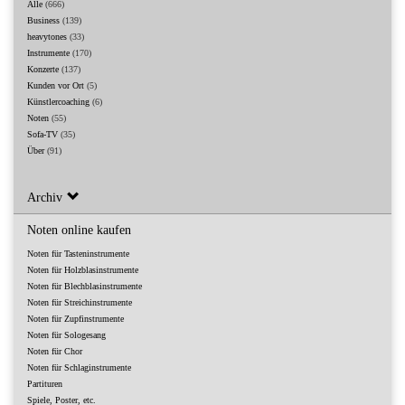
Alle
(666)
Business
(139)
heavytones
(33)
Instrumente
(170)
Konzerte
(137)
Kunden vor Ort
(5)
Künstlercoaching
(6)
Noten
(55)
Sofa-TV
(35)
Über
(91)
Archiv
Noten online kaufen
Noten für Tasteninstrumente
Noten für Holzblasinstrumente
Noten für Blechblasinstrumente
Noten für Streichinstrumente
Noten für Zupfinstrumente
Noten für Sologesang
Noten für Chor
Noten für Schlaginstrumente
Partituren
Spiele, Poster, etc.