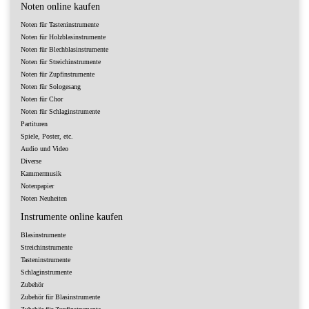
Noten online kaufen
Noten für Tasteninstrumente
Noten für Holzblasinstrumente
Noten für Blechblasinstrumente
Noten für Streichinstrumente
Noten für Zupfinstrumente
Noten für Sologesang
Noten für Chor
Noten für Schlaginstrumente
Partituren
Spiele, Poster, etc.
Audio und Video
Diverse
Kammermusik
Notenpapier
Noten Neuheiten
Instrumente online kaufen
Blasinstrumente
Streichinstrumente
Tasteninstrumente
Schlaginstrumente
Zubehör
Zubehör für Blasinstrumente