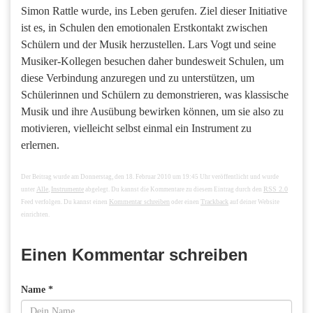
Simon Rattle wurde, ins Leben gerufen. Ziel dieser Initiative
ist es, in Schulen den emotionalen Erstkontakt zwischen
Schülern und der Musik herzustellen. Lars Vogt und seine
Musiker-Kollegen besuchen daher bundesweit Schulen, um
diese Verbindung anzuregen und zu unterstützen, um
Schülerinnen und Schülern zu demonstrieren, was klassische
Musik und ihre Ausübung bewirken können, um sie also zu
motivieren, vielleicht selbst einmal ein Instrument zu
erlernen.
Der Beitrag wurde am Donnerstag, den 18. Februar 2010 um 19:45 Uhr veröffentlicht und wurde
Alle
Instrumente
RSS 2.0
unter
,
abgelegt. Du kannst die Kommentare zu diesem Eintrag durch den
Kommentar schreiben
Trackback
Feed verfolgen. Du kannst einen
oder einen
auf deiner Website
einrichten.
Einen Kommentar schreiben
Name *