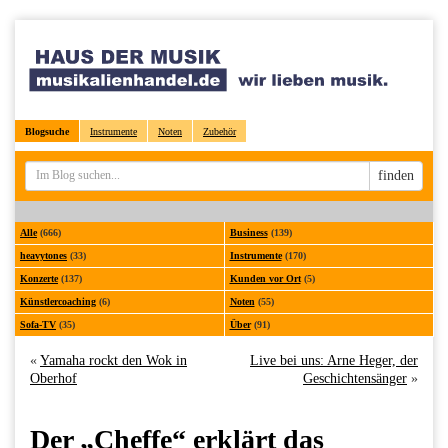
Blogsuche
Instrumente
Noten
Zubehör
Sucheingabe
finden
Alle
(666)
Business
(139)
heavytones
(33)
Instrumente
(170)
Konzerte
(137)
Kunden vor Ort
(5)
Künstlercoaching
(6)
Noten
(55)
Sofa-TV
(35)
Über
(91)
«
Yamaha rockt den Wok in
Live bei uns: Arne Heger, der
Oberhof
Geschichtensänger
»
Der „Cheffe“ erklärt das