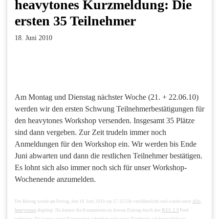
heavytones Kurzmeldung: Die
ersten 35 Teilnehmer
18. Juni 2010
Facebook
Twitter
Pinterest
LinkedIn
Xing
Paperpost
Am Montag und Dienstag nächster Woche (21. + 22.06.10)
werden wir den ersten Schwung Teilnehmerbestätigungen für
den heavytones Workshop versenden. Insgesamt 35 Plätze
sind dann vergeben. Zur Zeit trudeln immer noch
Anmeldungen für den Workshop ein. Wir werden bis Ende
Juni abwarten und dann die restlichen Teilnehmer bestätigen.
Es lohnt sich also immer noch sich für unser Workshop-
Wochenende anzumelden.
Alle
Der Beitrag wurde am Freitag, den 18. Juni 2010 um 17:35 Uhr veröffentlicht und wurde unter
,
heavytones
RSS 2.0
abgelegt. Du kannst die Kommentare zu diesem Eintrag durch den
Feed
Kommentar schreiben
Trackback
verfolgen. Du kannst einen
oder einen
auf deiner Website