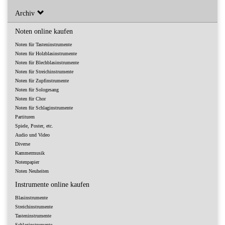
Archiv
Noten online kaufen
Noten für Tasteninstrumente
Noten für Holzblasinstrumente
Noten für Blechblasinstrumente
Noten für Streichinstrumente
Noten für Zupfinstrumente
Noten für Sologesang
Noten für Chor
Noten für Schlaginstrumente
Partituren
Spiele, Poster, etc.
Audio und Video
Diverse
Kammermusik
Notenpapier
Noten Neuheiten
Instrumente online kaufen
Blasinstrumente
Streichinstrumente
Tasteninstrumente
Schlaginstrumente