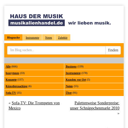
Blogsuche
Instrumente
Noten
Zubehör
Sucheingabe
finden
Alle
(666)
Business
(139)
heavytones
(33)
Instrumente
(170)
Konzerte
(137)
Kunden vor Ort
(5)
Künstlercoaching
(6)
Noten
(55)
Sofa-TV
(35)
Über
(91)
«
Sofa-TV: Die Trompeten von
Palettenweise Sonderpreise:
Mexico
unser Schnäppchenmarkt 2010
»