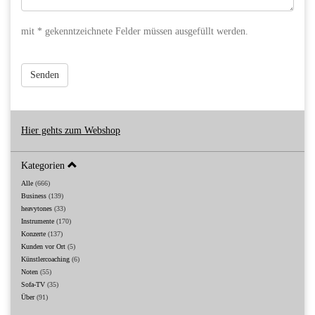
mit * gekenntzeichnete Felder müssen ausgefüllt werden.
Senden
Hier gehts zum Webshop
Kategorien
Alle
(666)
Business
(139)
heavytones
(33)
Instrumente
(170)
Konzerte
(137)
Kunden vor Ort
(5)
Künstlercoaching
(6)
Noten
(55)
Sofa-TV
(35)
Über
(91)