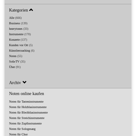
Kategorien
Alle
(666)
Business
(139)
heavytones
(33)
Instrumente
(170)
Konzerte
(137)
Kunden vor Ort
(5)
Künstlercoaching
(6)
Noten
(55)
Sofa-TV
(35)
Über
(91)
Archiv
Noten online kaufen
Noten für Tasteninstrumente
Noten für Holzblasinstrumente
Noten für Blechblasinstrumente
Noten für Streichinstrumente
Noten für Zupfinstrumente
Noten für Sologesang
Noten für Chor