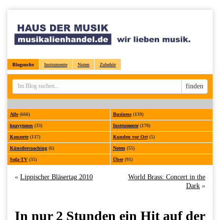
Blogsuche
Instrumente
Noten
Zubehör
Sucheingabe
finden
Alle
(666)
Business
(139)
heavytones
(33)
Instrumente
(170)
Konzerte
(137)
Kunden vor Ort
(5)
Künstlercoaching
(6)
Noten
(55)
Sofa-TV
(35)
Über
(91)
«
Lippischer Bläsertag 2010
World Brass: Concert in the
Dark
»
In nur 2 Stunden ein Hit auf der