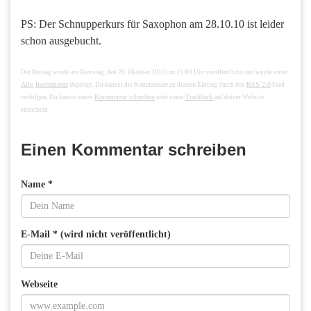
PS: Der Schnupperkurs für Saxophon am 28.10.10 ist leider
schon ausgebucht.
Der Beitrag wurde am Dienstag, den 26. Oktober 2010 um 15:00 Uhr veröffentlicht und wurde unter
Alle
Instrumente
RSS 2.0
,
abgelegt. Du kannst die Kommentare zu diesem Eintrag durch den
Feed
Kommentar schreiben
Trackback
verfolgen. Du kannst einen
oder einen
auf deiner Website
einrichten.
Einen Kommentar schreiben
Name *
E-Mail * (wird nicht veröffentlicht)
Webseite