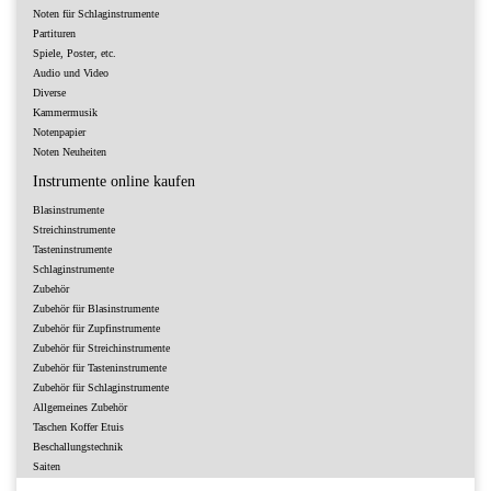
Noten für Schlaginstrumente
Partituren
Spiele, Poster, etc.
Audio und Video
Diverse
Kammermusik
Notenpapier
Noten Neuheiten
Instrumente online kaufen
Blasinstrumente
Streichinstrumente
Tasteninstrumente
Schlaginstrumente
Zubehör
Zubehör für Blasinstrumente
Zubehör für Zupfinstrumente
Zubehör für Streichinstrumente
Zubehör für Tasteninstrumente
Zubehör für Schlaginstrumente
Allgemeines Zubehör
Taschen Koffer Etuis
Beschallungstechnik
Saiten