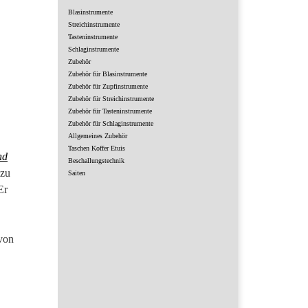
Blasinstrumente
Streichinstrumente
Tasteninstrumente
Schlaginstrumente
Zubehör
Zubehör für Blasinstrumente
Zubehör für Zupfinstrumente
Zubehör für Streichinstrumente
Zubehör für Tasteninstrumente
Zubehör für Schlaginstrumente
Allgemeines Zubehör
Taschen Koffer Etuis
nd
Beschallungstechnik
 zu
Saiten
Er
 von