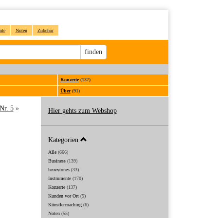
nte
Noten
Zubehör
Sucheingabe
finden
Konzerte
(137)
Über
(91)
Nr. 5
»
Hier gehts zum Webshop
Kategorien
Alle
(666)
Business
(139)
heavytones
(33)
Instrumente
(170)
Konzerte
(137)
Kunden vor Ort
(5)
Künstlercoaching
(6)
Noten
(55)