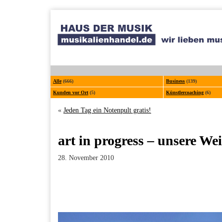
Alle
(666)
Business
(139)
Kunden vor Ort
(5)
Künstlercoaching
(6)
«
Jeden Tag ein Notenpult gratis!
art in progress – unsere W
28. November 2010
Facebook
Twitter
Pinterest
LinkedIn
Xing
Paperpost