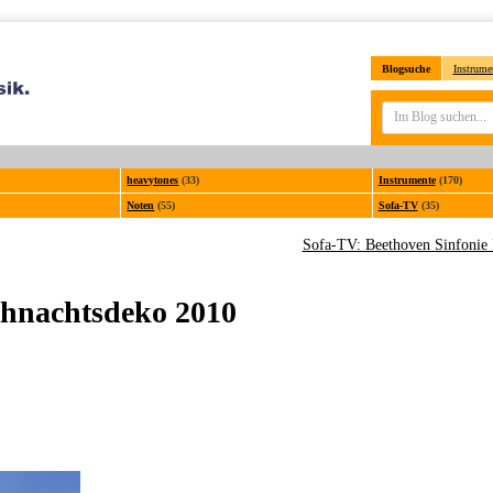
Blogsuche
Instrume
heavytones
(33)
Instrumente
(170)
Noten
(55)
Sofa-TV
(35)
Sofa-TV: Beethoven Sinfonie 
eihnachtsdeko 2010