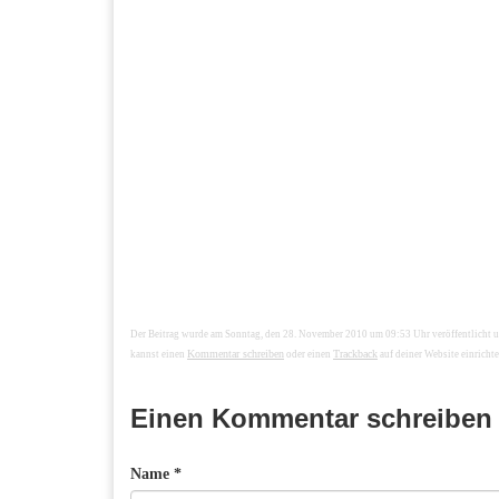
Der Beitrag wurde am Sonntag, den 28. November 2010 um 09:53 Uhr veröffentlicht 
Kommentar schreiben
Trackback
kannst einen
oder einen
auf deiner Website einrichte
Einen Kommentar schreiben
Name *