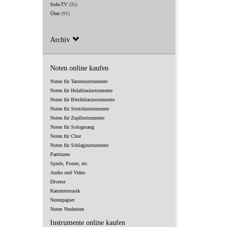
Sofa-TV
(35)
Über
(91)
Archiv
Noten online kaufen
Noten für Tasteninstrumente
Noten für Holzblasinstrumente
Noten für Blechblasinstrumente
Noten für Streichinstrumente
Noten für Zupfinstrumente
Noten für Sologesang
Noten für Chor
Noten für Schlaginstrumente
Partituren
Spiele, Poster, etc.
Audio und Video
Diverse
Kammermusik
Notenpapier
Noten Neuheiten
Instrumente online kaufen