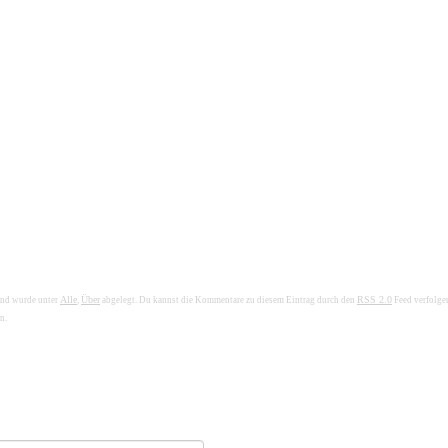
Alle
Über
RSS 2.0
und wurde unter
,
abgelegt. Du kannst die Kommentare zu diesem Eintrag durch den
Feed verfolge
n.