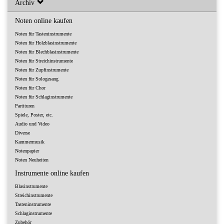
Archiv
Noten online kaufen
Noten für Tasteninstrumente
Noten für Holzblasinstrumente
Noten für Blechblasinstrumente
Noten für Streichinstrumente
Noten für Zupfinstrumente
Noten für Sologesang
Noten für Chor
Noten für Schlaginstrumente
Partituren
Spiele, Poster, etc.
Audio und Video
Diverse
Kammermusik
Notenpapier
Noten Neuheiten
Instrumente online kaufen
Blasinstrumente
Streichinstrumente
Tasteninstrumente
Schlaginstrumente
Zubehör