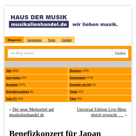
Blogsuche
Instrumente
Noten
Zubehör
Sucheingabe
finden
Alle
(666)
Business
(139)
heavytones
(33)
Instrumente
(170)
Konzerte
(137)
Kunden vor Ort
(5)
Künstlercoaching
(6)
Noten
(55)
Sofa-TV
(35)
Über
(91)
«
Der neue Merkzettel auf
Universal Edition Live Blog:
musikalienhandel.de
gleich erwischt ….
»
Benefizkonzert für Japan