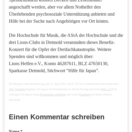
angeschafft werden, aber vor allem Nothelfer den
Überlebenden psychosoziale Unterstützung anbieten und
Hilfe bei der Suche nach Angehörigen vor Ort leisten.
Die Hochschule für Musik, die AStA der Hochschule und die
drei Lions-Clubs in Detmold veranstalten dieses Benefiz-
Konzert für die Opfer der Dreifachkatastrophe. Weitere
Spenden sind willkommen und möglich über:
Lions Helfen e.V., Konto 46287611, BLZ 47650130,
Sparkasse Detmold, Stichwort “Hilfe für Japan”.
Der Beitrag wurde am Dienstag, den 12. April 2011 um 07:45 Uhr veröffentlicht und wurde unter
Alle
Konzerte
RSS 2.0
,
abgelegt. Du kannst die Kommentare zu diesem Eintrag durch den
Feed
Kommentar schreiben
Trackback
verfolgen. Du kannst einen
oder einen
auf deiner Website
einrichten.
Einen Kommentar schreiben
Name *