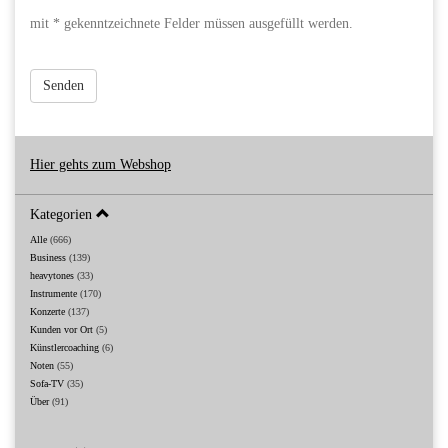
mit * gekenntzeichnete Felder müssen ausgefüllt werden.
Senden
Hier gehts zum Webshop
Kategorien
Alle
(666)
Business
(139)
heavytones
(33)
Instrumente
(170)
Konzerte
(137)
Kunden vor Ort
(5)
Künstlercoaching
(6)
Noten
(55)
Sofa-TV
(35)
Über
(91)