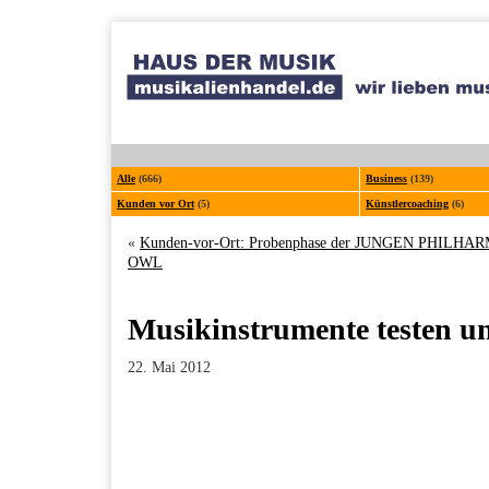
Alle
(666)
Business
(139)
Kunden vor Ort
(5)
Künstlercoaching
(6)
«
Kunden-vor-Ort: Probenphase der JUNGEN PHILHA
OWL
Musikinstrumente testen u
22. Mai 2012
Facebook
Twitter
Pinterest
LinkedIn
Xing
Paperpost