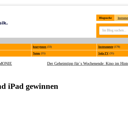
Blogsuche
Instrume
heavytones
(33)
Instrumente
(170)
Noten
(55)
Sofa-TV
(35)
RMONIE
Der Geheimtipp für`s Wochenende: Kino im Hint
nd iPad gewinnen