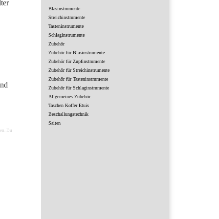
ter
Blasinstrumente
Streichinstrumente
Tasteninstrumente
Schlaginstrumente
Zubehör
Zubehör für Blasinstrumente
Zubehör für Zupfinstrumente
Zubehör für Streichinstrumente
Zubehör für Tasteninstrumente
und
Zubehör für Schlaginstrumente
Allgemeines Zubehör
Taschen Koffer Etuis
Beschallungstechnik
Saiten
en. Du