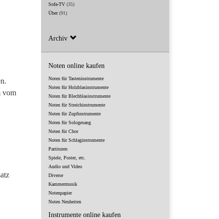
Sofa-TV
(35)
Über
(91)
Archiv
Noten online kaufen
Noten für Tasteninstrumente
en.
Noten für Holzblasinstrumente
um vom
Noten für Blechblasinstrumente
Noten für Streichinstrumente
Noten für Zupfinstrumente
Noten für Sologesang
Noten für Chor
Noten für Schlaginstrumente
Partituren
Spiele, Poster, etc.
Audio und Video
atz
Diverse
Kammermusik
Notenpapier
Noten Neuheiten
Instrumente online kaufen