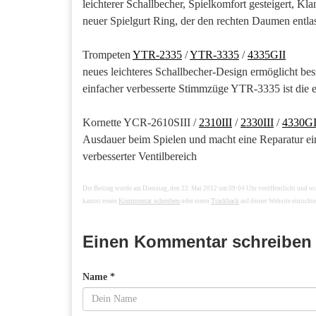
leichterer Schallbecher, Spielkomfort gesteigert, K
neuer Spielgurt Ring, der den rechten Daumen entlas
Trompeten
YTR-2335
/
YTR-3335
/
4335GII
neues leichteres Schallbecher-Design ermöglicht b
einfacher verbesserte Stimmzüge YTR-3335 ist die 
Kornette YCR-2610SIII /
2310III
/
2330III
/
4330GI
Ausdauer beim Spielen und macht eine Reparatur ei
verbesserter Ventilbereich
Der Beitrag wurde am Dienstag, den 22. Mai 2012 um 09:04 Uhr veröffentlicht und w
Kommentar schreiben
Trackback
kannst einen
oder einen
auf deiner Website einrichte
Einen Kommentar schreiben
Name *