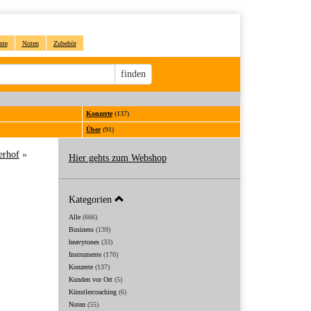
nte
Noten
Zubehör
Sucheingabe
finden
Konzerte
(137)
Über
(91)
erhof
»
Hier gehts zum Webshop
Kategorien
Alle
(666)
Business
(139)
heavytones
(33)
Instrumente
(170)
Konzerte
(137)
Kunden vor Ort
(5)
Künstlercoaching
(6)
Noten
(55)