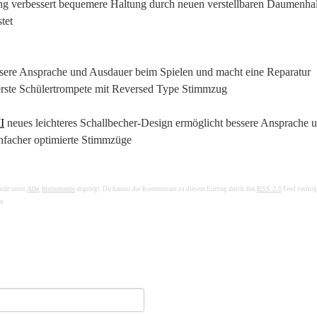
lang verbessert bequemere Haltung durch neuen verstellbaren Daumenhal
tet
essere Ansprache und Ausdauer beim Spielen und macht eine Reparatur
erste Schülertrompete mit Reversed Type Stimmzug
I
neues leichteres Schallbecher-Design ermöglicht bessere Ansprache 
nfacher optimierte Stimmzüge
Alle
Instrumente
RSS 2.0
urde unter
,
abgelegt. Du kannst die Kommentare zu diesem Eintrag durch den
Feed verfolg
n.