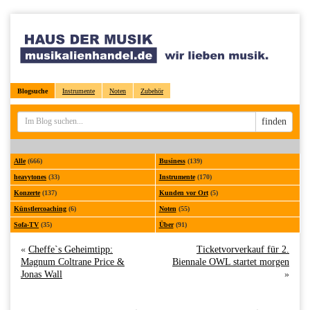
Blogsuche
Instrumente
Noten
Zubehör
Sucheingabe
finden
Alle
(666)
Business
(139)
heavytones
(33)
Instrumente
(170)
Konzerte
(137)
Kunden vor Ort
(5)
Künstlercoaching
(6)
Noten
(55)
Sofa-TV
(35)
Über
(91)
«
Cheffe`s Geheimtipp:
Ticketvorverkauf für 2.
Magnum Coltrane Price &
Biennale OWL startet morgen
Jonas Wall
»