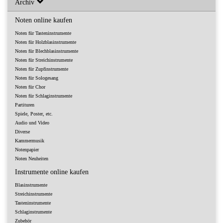
Archiv
Noten online kaufen
Noten für Tasteninstrumente
Noten für Holzblasinstrumente
Noten für Blechblasinstrumente
Noten für Streichinstrumente
Noten für Zupfinstrumente
Noten für Sologesang
Noten für Chor
Noten für Schlaginstrumente
Partituren
Spiele, Poster, etc.
Audio und Video
Diverse
Kammermusik
Notenpapier
Noten Neuheiten
Instrumente online kaufen
Blasinstrumente
Streichinstrumente
Tasteninstrumente
Schlaginstrumente
Zubehör