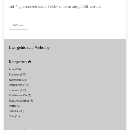
mit * gekenntzeichnete Felder müssen ausgefüllt werden.
Senden
Hier gehts zum Webshop
Kategorien
Alle
(666)
Business
(139)
heavytones
(33)
Instrumente
(170)
Konzerte
(137)
Kunden vor Ort
(5)
Künstlercoaching
(6)
Noten
(55)
Sofa-TV
(35)
Über
(91)