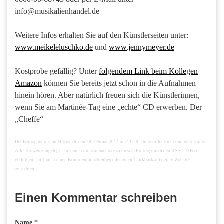
info@musikalienhandel.de
Weitere Infos erhalten Sie auf den Künstlerseiten unter:
www.meikeleluschko.de
und
www.jennymeyer.de
Kostprobe gefällig? Unter
folgendem Link beim Kollegen
Amazon
können Sie bereits jetzt schon in die Aufnahmen
hinein hören. Aber natürlich freuen sich die Künstlerinnen,
wenn Sie am Martinée-Tag eine „echte“ CD erwerben. Der
„Cheffe“
Der Beitrag wurde am Mittwoch, den 26. Februar 2014 um 11:28 Uhr veröffentlicht und wurde unter
Alle
Konzerte
RSS 2.0
,
abgelegt. Du kannst die Kommentare zu diesem Eintrag durch den
Feed
Kommentar schreiben
Trackback
verfolgen. Du kannst einen
oder einen
auf deiner Website
einrichten.
Einen Kommentar schreiben
Name *