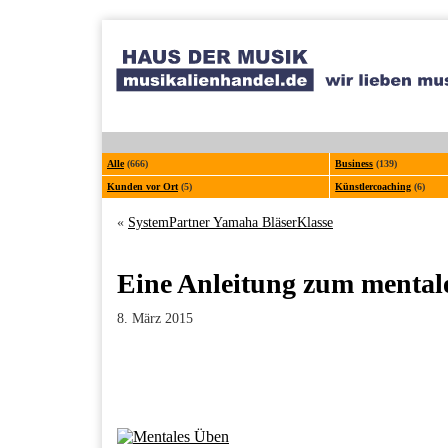
Alle
(666)
Business
(139)
Kunden vor Ort
(5)
Künstlercoaching
(6)
«
SystemPartner Yamaha BläserKlasse
Eine Anleitung zum menta
8. März 2015
Facebook
Twitter
Pinterest
LinkedIn
Xing
Paperpost