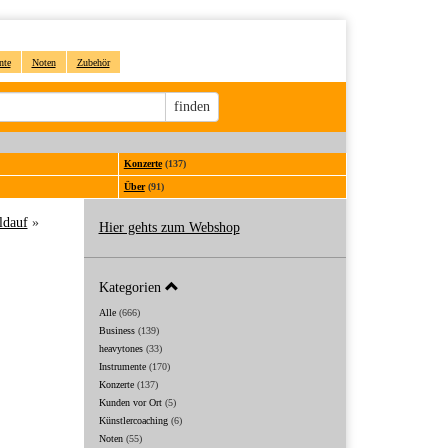
nte
Noten
Zubehör
Sucheingabe
finden
Konzerte
(137)
Über
(91)
ldauf
»
Hier gehts zum Webshop
Kategorien
Alle
(666)
Business
(139)
heavytones
(33)
Instrumente
(170)
Konzerte
(137)
Kunden vor Ort
(5)
Künstlercoaching
(6)
Noten
(55)