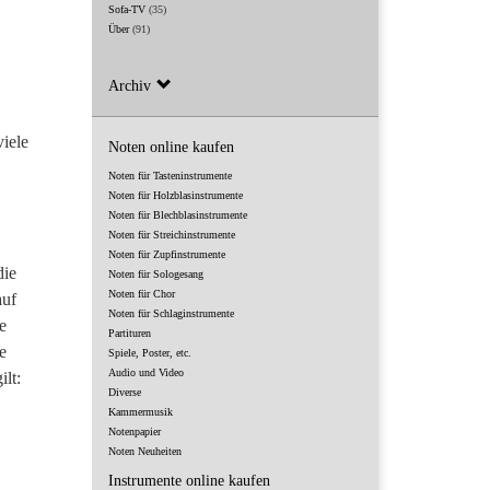
Sofa-TV
(35)
Über
(91)
Archiv
viele
Noten online kaufen
Noten für Tasteninstrumente
Noten für Holzblasinstrumente
Noten für Blechblasinstrumente
Noten für Streichinstrumente
Noten für Zupfinstrumente
die
Noten für Sologesang
Noten für Chor
auf
Noten für Schlaginstrumente
e
Partituren
e
Spiele, Poster, etc.
Audio und Video
lt:
Diverse
Kammermusik
Notenpapier
Noten Neuheiten
Instrumente online kaufen