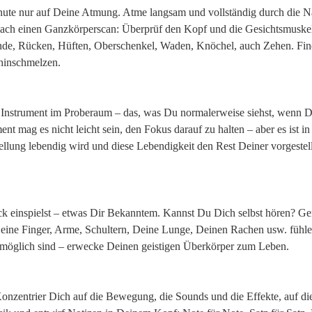
nute nur auf Deine Atmung. Atme langsam und vollständig durch die N
ach einen Ganzkörperscan: Überprüf den Kopf und die Gesichtsmuske
nde, Rücken, Hüften, Oberschenkel, Waden, Knöchel, auch Zehen. Fi
ahinschmelzen.
 Instrument im Proberaum – das, was Du normalerweise siehst, wenn 
t mag es nicht leicht sein, den Fokus darauf zu halten – aber es ist in
llung lebendig wird und diese Lebendigkeit den Rest Deiner vorgestel
ück einspielst – etwas Dir Bekanntem. Kannst Du Dich selbst hören? G
Deine Finger, Arme, Schultern, Deine Lunge, Deinen Rachen usw. fühl
r möglich sind – erwecke Deinen geistigen Überkörper zum Leben.
Konzentrier Dich auf die Bewegung, die Sounds und die Effekte, auf d