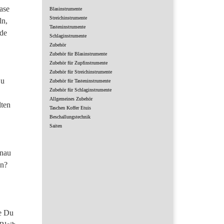
ase
Blasinstrumente
Streichinstrumente
ln,
Tasteninstrumente
nde
Schlaginstrumente
Zubehör
Zubehör für Blasinstrumente
Zubehör für Zupfinstrumente
Zubehör für Streichinstrumente
Du
Zubehör für Tasteninstrumente
Zubehör für Schlaginstrumente
Allgemeines Zubehör
lten
Taschen Koffer Etuis
Beschallungstechnik
Saiten
enau
en?
ie Du