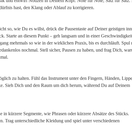
ik und entwirf Notizen in Deinem Kopf: Note für Note, Satz für Satz. 
ürfnis hast, den Klang oder Ablauf zu korrigieren.
ht so, wie Du es willst, drück die Pausentaste auf Deiner geistigen in
ck. Starte an diesem Punkt – geh langsam und in einer Geschwindigkeit
ang mehrmals so wie in der wirklichen Praxis, bis es durchläuft. Spul 
edankenlos nochmal. Stell sicher, Pausen zu haben, und frag Dich, wa
nmal.
möglich zu halten. Fühl das Instrument unter den Fingern, Händen, Lipp
tärke. Sieh Dich und den Raum um dich herum, während Du auf Deinem
e in kürzere Segmente, wie Phrasen oder kürzere Absätze des Stücks.
n. Trag unterschiedliche Kleidung und spiel unter verschiedenen