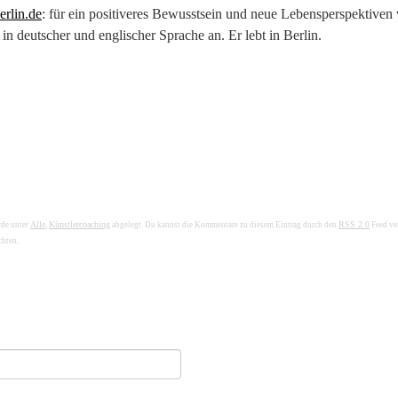
rlin.de
: für ein positiveres Bewusstsein und neue Lebensperspektiven
n deutscher und englischer Sprache an. Er lebt in Berlin.
Alle
Künstlercoaching
RSS 2.0
rde unter
,
abgelegt. Du kannst die Kommentare zu diesem Eintrag durch den
Feed ve
chten.