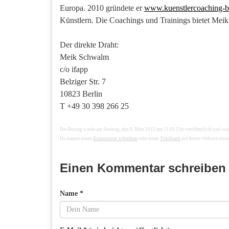
Europa. 2010 gründete er
www.kuenstlercoaching-be
Künstlern. Die Coachings und Trainings bietet Meik i
Der direkte Draht:
Meik Schwalm
c/o ifapp
Belziger Str. 7
10823 Berlin
T +49 30 398 266 25
Der Beitrag wurde am Sonntag, den 8. März 2015 um 21:05 Uhr veröffentlicht und wu
Kommentar schreiben
Trackback
Du kannst einen
oder einen
auf deiner Website einri
Einen Kommentar schreiben
Name *