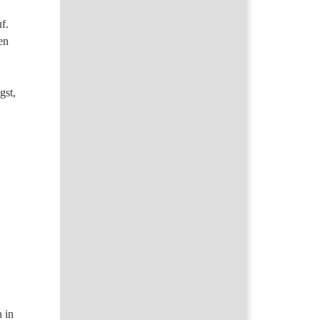
uf.
en
gst,
 in