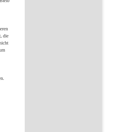
Bleib
neren
, die
nicht
rum
en.