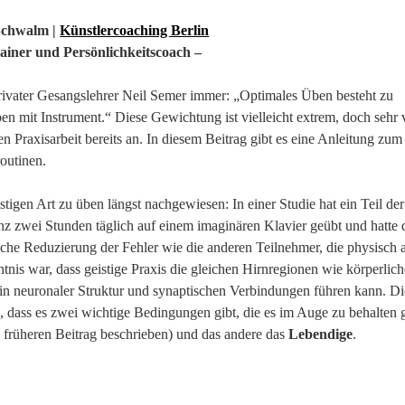
Schwalm |
Künstlercoaching Berlin
ainer und Persönlichkeitscoach –
privater Gesangslehrer Neil Semer immer: „Optimales Üben besteht zu
n mit Instrument.“ Diese Gewichtung ist vielleicht extrem, doch sehr 
n Praxisarbeit bereits an. In diesem Beitrag gibt es eine Anleitung zum
outinen.
tigen Art zu üben längst nachgewiesen: In einer Studie hat ein Teil der
nz zwei Stunden täglich auf einem imaginären Klavier geübt und hatte 
che Reduzierung der Fehler wie die anderen Teilnehmer, die physisch 
tnis war, dass geistige Praxis die gleichen Hirnregionen wie körperlich
 in neuronaler Struktur und synaptischen Verbindungen führen kann. Di
 dass es zwei wichtige Bedingungen gibt, die es im Auge zu behalten gi
m früheren Beitrag beschrieben) und das andere das
Lebendige
.