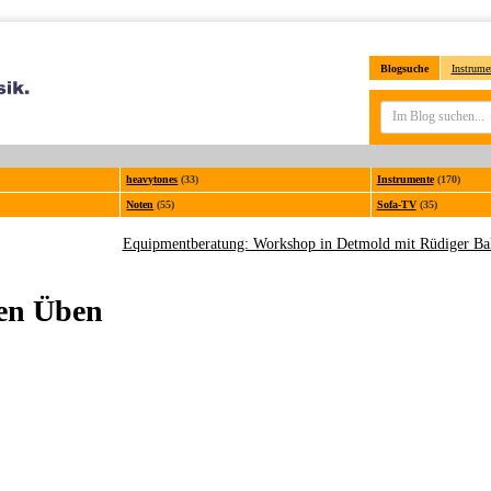
Blogsuche
Instrume
heavytones
(33)
Instrumente
(170)
Noten
(55)
Sofa-TV
(35)
Equipmentberatung: Workshop in Detmold mit Rüdiger Ba
len Üben