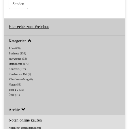
Senden
Hier gehts zum Webshop
Kategorien
Alle
(666)
Business
(139)
heavytones
(33)
Instrumente
(170)
Konzerte
(137)
Kunden vor Ort
(5)
Künstlercoaching
(6)
Noten
(55)
Sofa-TV
(35)
Über
(91)
Archiv
Noten online kaufen
Noten für Tasteninstrumente