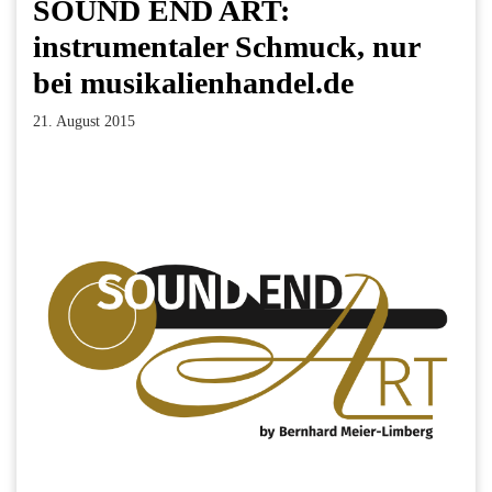
SOUND END ART:
instrumentaler Schmuck, nur
bei musikalienhandel.de
21. August 2015
Facebook
Twitter
Pinterest
LinkedIn
Xing
Paperpost