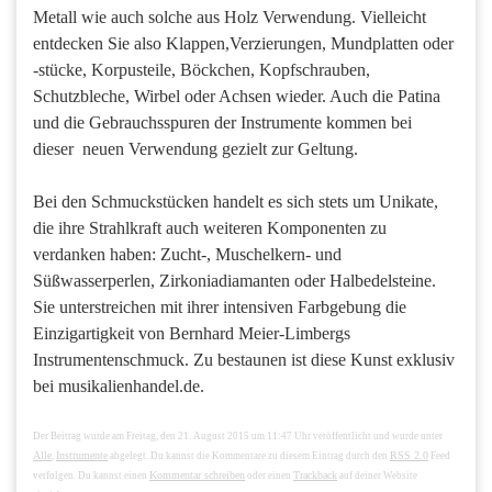
Metall wie auch solche aus Holz Verwendung. Vielleicht
entdecken Sie also Klappen,Verzierungen, Mundplatten oder
-stücke, Korpusteile, Böckchen, Kopfschrauben,
Schutzbleche, Wirbel oder Achsen wieder. Auch die Patina
und die Gebrauchsspuren der Instrumente kommen bei
dieser neuen Verwendung gezielt zur Geltung.
Bei den Schmuckstücken handelt es sich stets um Unikate,
die ihre Strahlkraft auch weiteren Komponenten zu
verdanken haben: Zucht-, Muschelkern- und
Süßwasserperlen, Zirkoniadiamanten oder Halbedelsteine.
Sie unterstreichen mit ihrer intensiven Farbgebung die
Einzigartigkeit von Bernhard Meier-Limbergs
Instrumentenschmuck. Zu bestaunen ist diese Kunst exklusiv
bei musikalienhandel.de.
Der Beitrag wurde am Freitag, den 21. August 2015 um 11:47 Uhr veröffentlicht und wurde unter
Alle
Instrumente
RSS 2.0
,
abgelegt. Du kannst die Kommentare zu diesem Eintrag durch den
Feed
Kommentar schreiben
Trackback
verfolgen. Du kannst einen
oder einen
auf deiner Website