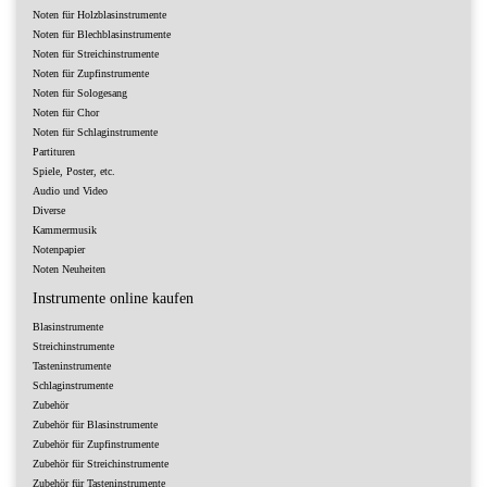
Noten für Holzblasinstrumente
Noten für Blechblasinstrumente
Noten für Streichinstrumente
Noten für Zupfinstrumente
Noten für Sologesang
Noten für Chor
Noten für Schlaginstrumente
Partituren
Spiele, Poster, etc.
Audio und Video
Diverse
Kammermusik
Notenpapier
Noten Neuheiten
Instrumente online kaufen
Blasinstrumente
Streichinstrumente
Tasteninstrumente
Schlaginstrumente
Zubehör
Zubehör für Blasinstrumente
Zubehör für Zupfinstrumente
Zubehör für Streichinstrumente
Zubehör für Tasteninstrumente