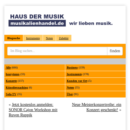
Blogsuche
Instrumente
Noten
Zubehör
Sucheingabe
finden
Alle
(666)
Business
(139)
heavytones
(33)
Instrumente
(170)
Konzerte
(137)
Kunden vor Ort
(5)
Künstlercoaching
(6)
Noten
(55)
Sofa-TV
(35)
Über
(91)
«
Jetzt kostenlos anmelden:
Neue Meisterkonzertreihe: ein
SONOR Cajon Workshop mit
Konzert geschenkt!
»
Ruven Ruppik