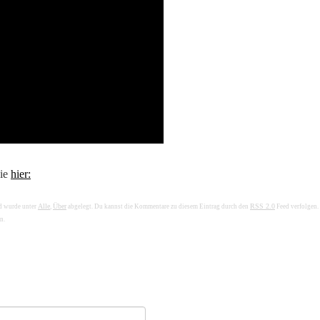
Sie
hier:
Alle
Über
RSS 2.0
nd wurde unter
,
abgelegt. Du kannst die Kommentare zu diesem Eintrag durch den
Feed verfolgen.
n.