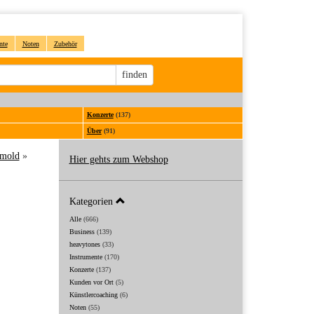
nte
Noten
Zubehör
Sucheingabe
finden
Konzerte
(137)
Über
(91)
tmold
»
Hier gehts zum Webshop
Kategorien
Alle
(666)
Business
(139)
heavytones
(33)
Instrumente
(170)
Konzerte
(137)
Kunden vor Ort
(5)
Künstlercoaching
(6)
Noten
(55)