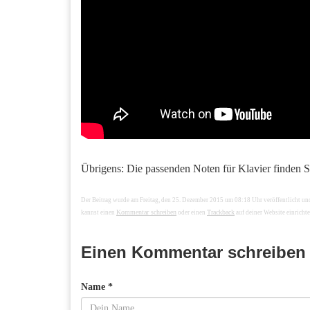
Übrigens: Die passenden Noten für Klavier finden 
Der Beitrag wurde am Freitag, den 25. Dezember 2015 um 08:18 Uhr veröffentlicht u
Kommentar schreiben
Trackback
kannst einen
oder einen
auf deiner Website einrichte
Einen Kommentar schreiben
Name *