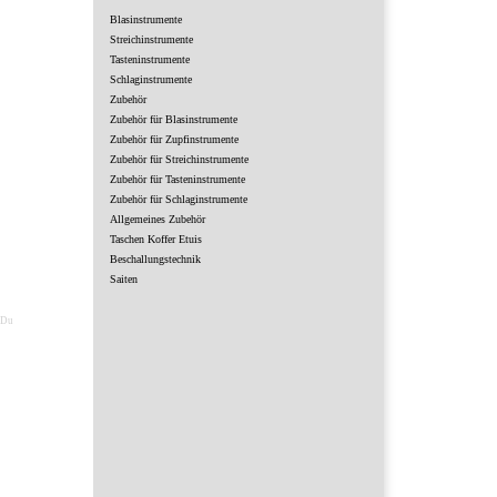
Blasinstrumente
Streichinstrumente
Tasteninstrumente
Schlaginstrumente
Zubehör
Zubehör für Blasinstrumente
Zubehör für Zupfinstrumente
Zubehör für Streichinstrumente
Zubehör für Tasteninstrumente
Zubehör für Schlaginstrumente
Allgemeines Zubehör
Taschen Koffer Etuis
Beschallungstechnik
Saiten
 Du