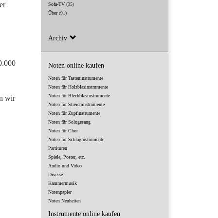
er
Sofa-TV
(35)
Über
(91)
Archiv
0.000
Noten online kaufen
Noten für Tasteninstrumente
Noten für Holzblasinstrumente
Noten für Blechblasinstrumente
n wir
Noten für Streichinstrumente
Noten für Zupfinstrumente
Noten für Sologesang
Noten für Chor
Noten für Schlaginstrumente
Partituren
Spiele, Poster, etc.
Audio und Video
Diverse
Kammermusik
Notenpapier
Noten Neuheiten
Instrumente online kaufen