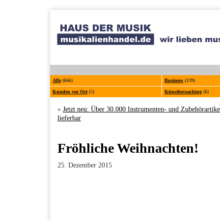
Alle
(666)
Business
(139)
Kunden vor Ort
(5)
Künstlercoaching
(6)
«
Jetzt neu: Über 30.000 Instrumenten- und Zubehörartike
lieferbar
Fröhliche Weihnachten!
25. Dezember 2015
Facebook
Twitter
Pinterest
LinkedIn
Xing
Paperpost