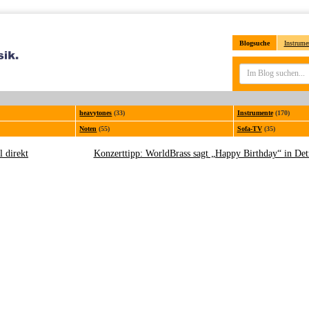
Blogsuche
Instrume
heavytones
(33)
Instrumente
(170)
Noten
(55)
Sofa-TV
(35)
l direkt
Konzerttipp: WorldBrass sagt „Happy Birthday“ in De