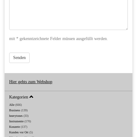
mit * gekenntzeichnete Felder müssen ausgefüllt werden.
Senden
Hier gehts zum Webshop
Kategorien
Alle
(666)
Business
(139)
heavytones
(33)
Instrumente
(170)
Konzerte
(137)
Kunden vor Ort
(5)