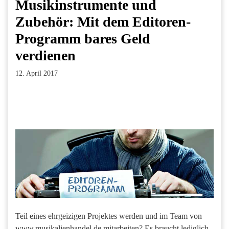
Musikinstrumente und
Zubehör: Mit dem Editoren-
Programm bares Geld
verdienen
12. April 2017
Facebook
Twitter
Pinterest
LinkedIn
Xing
Paperpost
Teil eines ehrgeizigen Projektes werden und im Team von
www.musikalienhandel.de mitarbeiten? Es braucht lediglich