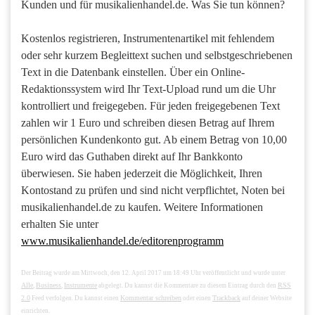
Kunden und für musikalienhandel.de. Was Sie tun können?
Kostenlos registrieren, Instrumentenartikel mit fehlendem
oder sehr kurzem Begleittext suchen und selbstgeschriebenen
Text in die Datenbank einstellen. Über ein Online-
Redaktionssystem wird Ihr Text-Upload rund um die Uhr
kontrolliert und freigegeben. Für jeden freigegebenen Text
zahlen wir 1 Euro und schreiben diesen Betrag auf Ihrem
persönlichen Kundenkonto gut. Ab einem Betrag von 10,00
Euro wird das Guthaben direkt auf Ihr Bankkonto
überwiesen. Sie haben jederzeit die Möglichkeit, Ihren
Kontostand zu prüfen und sind nicht verpflichtet, Noten bei
musikalienhandel.de zu kaufen. Weitere Informationen
erhalten Sie unter
www.musikalienhandel.de/editorenprogramm
Der Beitrag wurde am Mittwoch, den 12. April 2017 um 18:49 Uhr veröffentlicht und wurde unter
Alle
Business
Instrumente
RSS
,
,
abgelegt. Du kannst die Kommentare zu diesem Eintrag durch den
2.0
Kommentar schreiben
Trackback
Feed verfolgen. Du kannst einen
oder einen
auf deiner Website
einrichten.