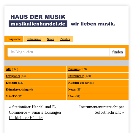
Blogsuche
Instrumente
Noten
Zubehör
Sucheingabe
finden
Alle
(666)
Business
(139)
heavytones
(33)
Instrumente
(170)
Konzerte
(137)
Kunden vor Ort
(5)
Künstlercoaching
(6)
Noten
(55)
Sofa-TV
(35)
Über
(91)
«
Stationärer Handel und E-
Instrumentenunterricht per
Commerce – Smarte Lösungen
Sofortnachricht
»
für kleinere Händler