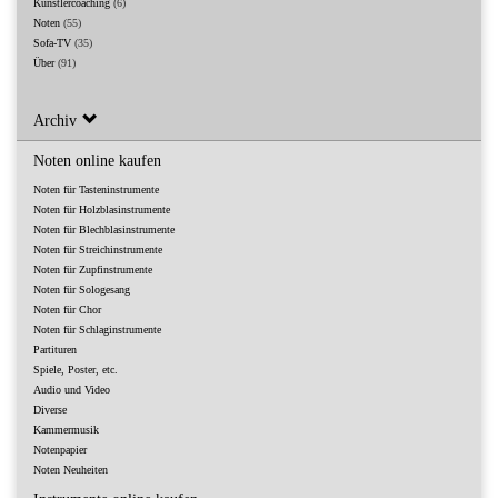
Künstlercoaching
(6)
Noten
(55)
Sofa-TV
(35)
Über
(91)
Archiv
Noten online kaufen
Noten für Tasteninstrumente
Noten für Holzblasinstrumente
Noten für Blechblasinstrumente
Noten für Streichinstrumente
Noten für Zupfinstrumente
Noten für Sologesang
Noten für Chor
Noten für Schlaginstrumente
Partituren
Spiele, Poster, etc.
Audio und Video
Diverse
Kammermusik
Notenpapier
Noten Neuheiten