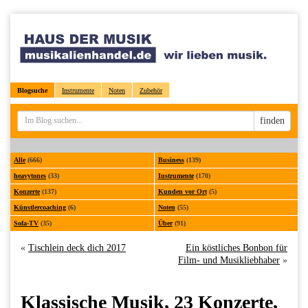
Blogsuche
Instrumente
Noten
Zubehör
Sucheingabe
finden
Alle
(666)
Business
(139)
heavytones
(33)
Instrumente
(170)
Konzerte
(137)
Kunden vor Ort
(5)
Künstlercoaching
(6)
Noten
(55)
Sofa-TV
(35)
Über
(91)
«
Tischlein deck dich 2017
Ein köstliches Bonbon für
Film- und Musikliebhaber
»
Klassische Musik, 23 Konzerte,