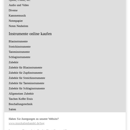
Audio und Video
Diverse
Kammermusik
Notenpapier
Noten Neuheiten
Instrumente online kaufen
Blasinstrumente
Streichinstrumente
Tasteninstrumente
Schlaginstrumente
Zubehör
Zubehör für Blasinstrumente
Zubehör für Zupfinstrumente
Zubehör für Streichinstrumente
Zubehör für Tasteninstrumente
Zubehör für Schlaginstrumente
Allgemeines Zubehör
Taschen Koffer Etuis
Beschallungstechnik
Saiten
Haben Sie Anregungen zu unserer Website?
www.musikalienhandel.de/bug