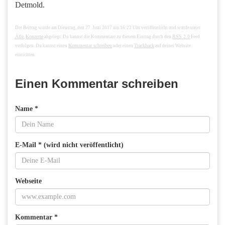
Detmold.
Der Beitrag wurde am Dienstag, den 27. Juni 2017 um 16:22 Uhr veröffentlicht und wurde unter
Alle
Konzerte
RSS 2.0
,
abgelegt. Du kannst die Kommentare zu diesem Eintrag durch den
Feed
Kommentar schreiben
Trackback
verfolgen. Du kannst einen
oder einen
auf deiner Website
einrichten.
Einen Kommentar schreiben
Name *
E-Mail * (wird nicht veröffentlicht)
Webseite
Kommentar *