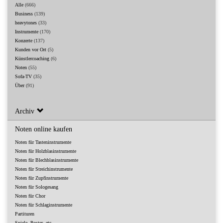
Alle
(666)
Business
(139)
heavytones
(33)
Instrumente
(170)
Konzerte
(137)
Kunden vor Ort
(5)
Künstlercoaching
(6)
Noten
(55)
Sofa-TV
(35)
Über
(91)
Archiv
Noten online kaufen
Noten für Tasteninstrumente
Noten für Holzblasinstrumente
Noten für Blechblasinstrumente
Noten für Streichinstrumente
Noten für Zupfinstrumente
Noten für Sologesang
Noten für Chor
Noten für Schlaginstrumente
Partituren
Spiele, Poster, etc.