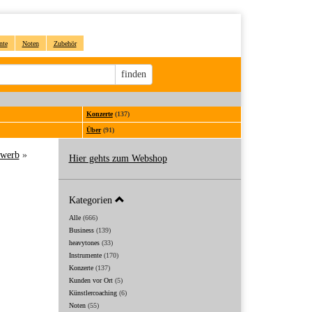
nte
Noten
Zubehör
Sucheingabe
finden
Konzerte
(137)
Über
(91)
ewerb
»
Hier gehts zum Webshop
Kategorien
Alle
(666)
Business
(139)
heavytones
(33)
Instrumente
(170)
Konzerte
(137)
Kunden vor Ort
(5)
Künstlercoaching
(6)
Noten
(55)