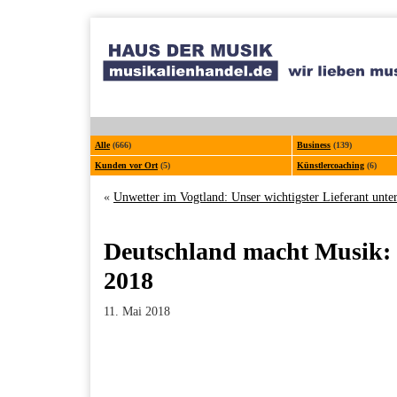
Alle
(666)
Business
(139)
Kunden vor Ort
(5)
Künstlercoaching
(6)
«
Unwetter im Vogtland: Unser wichtigster Lieferant unte
Deutschland macht Musik: 
2018
11. Mai 2018
Facebook
Twitter
Pinterest
LinkedIn
Xing
Paperpost