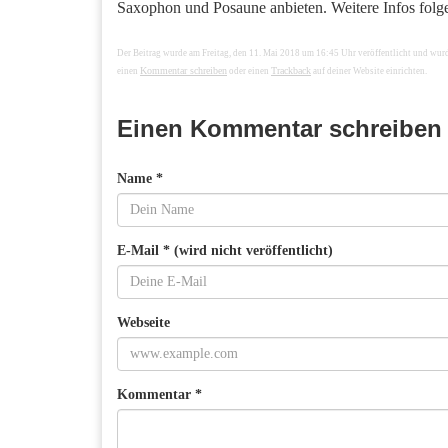
Saxophon und Posaune anbieten. Weitere Infos folg
Der Beitrag wurde am Freitag, den 11. Mai 2018 um 16:45 Uhr veröffentlicht und wur
Kommentar schreiben
Trackback
einen
oder einen
auf deiner Website einrichten.
Einen Kommentar schreiben
Name *
E-Mail * (wird nicht veröffentlicht)
Webseite
Kommentar *