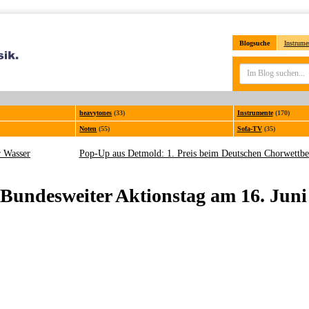
Blogsuche
Instrume
heavytones
(33)
Instrumente
(170)
Noten
(55)
Sofa-TV
(35)
r Wasser
Pop-Up aus Detmold: 1. Preis beim Deutschen Chorwettb
Bundesweiter Aktionstag am 16. Juni