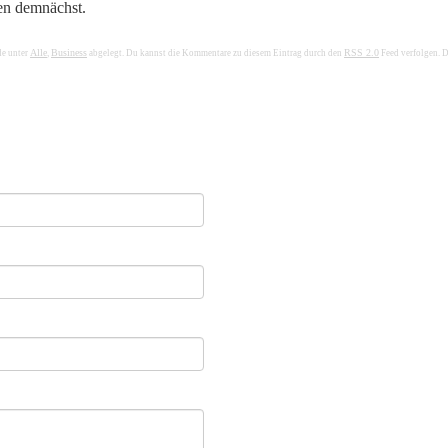
en demnächst.
Alle
Business
RSS 2.0
de unter
,
abgelegt. Du kannst die Kommentare zu diesem Eintrag durch den
Feed verfolgen. 