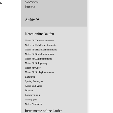
n.
Sofa-TV
(35)
Über
(91)
Archiv
Noten online kaufen
Noten für Tasteninstrumente
Noten für Holzblasinstrumente
Noten für Blechblasinstrumente
Noten für Streichinstrumente
Noten für Zupfinstrumente
Noten für Sologesang
Noten für Chor
Noten für Schlaginstrumente
Partituren
Spiele, Poster, etc.
Audio und Video
Diverse
Kammermusik
Notenpapier
Noten Neuheiten
Instrumente online kaufen