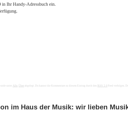
 in Ihr Handy-Adressbuch ein.
Verfügung.
Alle
Über
RSS 2.0
wurde unter
,
abgelegt. Du kannst die Kommentare zu diesem Eintrag durch den
Feed verfolgen. D
on im Haus der Musik: wir lieben Musi