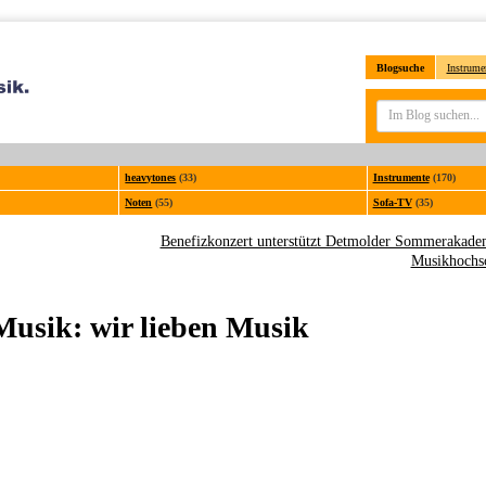
Blogsuche
Instrume
heavytones
(33)
Instrumente
(170)
Noten
(55)
Sofa-TV
(35)
Benefizkonzert unterstützt Detmolder Sommerakade
Musikhochs
Musik: wir lieben Musik