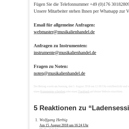
Fügen Sie die Telefonnummer +49 (0)176 30182809
Unsere Mitarbeiter stehen Ihnen per Whatsapp zur 
Email für allgemeine Anfragen:
webmaster@musikalienhandel.de
Anfragen zu Instrumenten:
instrumente@musikalienhandel.de
Fragen zu Noten:
noten@musikalienhandel.de
Der Beitrag wurde am Sonntag, den 5. August 2018 um 12:00 Uhr veröffentlicht und 
Kommentar schreiben
Trackback
einen
oder einen
auf deiner Website einrichten.
5 Reaktionen zu “Ladensessi
Wolfgang Herbig
Am 15. August 2018 um 16:24 Uhr