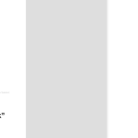
u kannst
k”