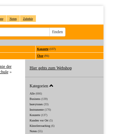
nte
Noten
Zubehör
Sucheingabe
finden
Konzerte
(137)
Über
(91)
mie der
Hier gehts zum Webshop
chule
»
Kategorien
Alle
(666)
Business
(139)
heavytones
(33)
Instrumente
(170)
Konzerte
(137)
Kunden vor Ort
(5)
Künstlercoaching
(6)
Noten
(55)