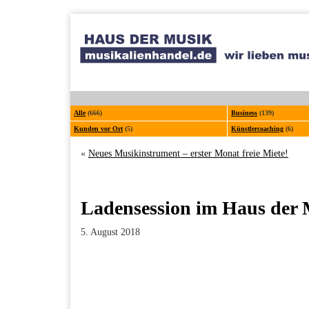
Alle
(666)
Business
(139)
Kunden vor Ort
(5)
Künstlercoaching
(6)
«
Neues Musikinstrument – erster Monat freie Miete!
Ladensession im Haus der 
5. August 2018
Facebook
Twitter
Pinterest
LinkedIn
Xing
Paperpost