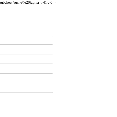
zubehoer/suche/%20jupiter-;-41-;-0-;-