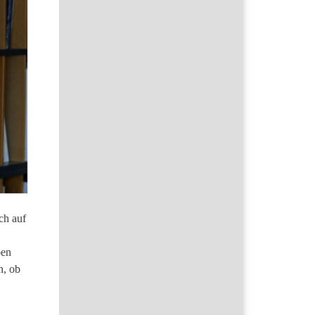
ch auf
en
n, ob