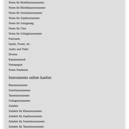
Noten für Holzblasinstrumente
Noten für Blechblasinstrumente
Noten für Streichinstrumente
Noten für Zupfinstrumente
Noten für Sologesang
Noten für Chor
Noten für Schlaginstrumente
Partituren
Spiele, Poster, etc.
Audio und Video
Diverse
Kammermusik
Notenpapier
Noten Neuheiten
Instrumente online kaufen
Blasinstrumente
Streichinstrumente
Tasteninstrumente
Schlaginstrumente
Zubehör
Zubehör für Blasinstrumente
Zubehör für Zupfinstrumente
Zubehör für Streichinstrumente
Zubehör für Tasteninstrumente