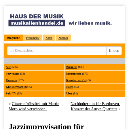
Blogsuche
Instrumente
Noten
Zubehör
Sucheingabe
finden
Alle
(666)
Business
(139)
heavytones
(33)
Instrumente
(170)
Konzerte
(137)
Kunden vor Ort
(5)
Künstlercoaching
(6)
Noten
(55)
Sofa-TV
(35)
Über
(91)
«
Gitarrenfrühstück mit Martin
Nachholtermin für Beethoven-
Moro wird verschoben!
Konzert des Auryn Quartetts
»
Jazzimprovisation für