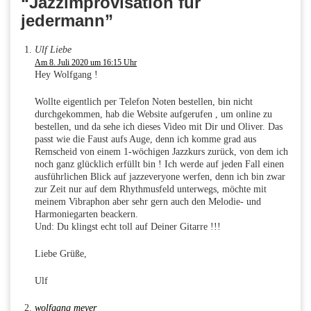
“Jazzimprovisation für
jedermann”
Ulf Liebe
Am 8. Juli 2020 um 16:15 Uhr
Hey Wolfgang !
Wollte eigentlich per Telefon Noten bestellen, bin nicht
durchgekommen, hab die Website aufgerufen , um online zu
bestellen, und da sehe ich dieses Video mit Dir und Oliver. Das
passt wie die Faust aufs Auge, denn ich komme grad aus
Remscheid von einem 1-wöchigen Jazzkurs zurück, von dem ich
noch ganz glücklich erfüllt bin ! Ich werde auf jeden Fall einen
ausführlichen Blick auf jazzeveryone werfen, denn ich bin zwar
zur Zeit nur auf dem Rhythmusfeld unterwegs, möchte mit
meinem Vibraphon aber sehr gern auch den Melodie- und
Harmoniegarten beackern.
Und: Du klingst echt toll auf Deiner Gitarre !!!
Liebe Grüße,
Ulf
wolfgang meyer