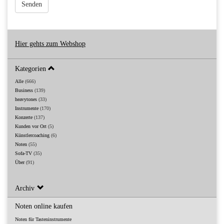
Senden
Hier gehts zum Webshop
Kategorien
Alle
(666)
Business
(139)
heavytones
(33)
Instrumente
(170)
Konzerte
(137)
Kunden vor Ort
(5)
Künstlercoaching
(6)
Noten
(55)
Sofa-TV
(35)
Über
(91)
Archiv
Noten online kaufen
Noten für Tasteninstrumente