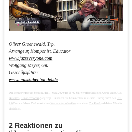
Oliver Groenewald, Trp.
Arrangeur, Komponist, Educator
www.jazzeveryone.com
Wolfgang Meyer, Git.
Geschäftsführer
www.musikalienhandel.de
Alle
Der Beitrag wurde am Sonntag, den 1. März 2020 um 08:00 Uhr veröffentlicht und wurde unter
,
Business
Künstlercoaching
RSS
,
abgelegt. Du kannst die Kommentare zu diesem Eintrag durch den
2.0
Kommentar schreiben
Trackback
Feed verfolgen. Du kannst einen
oder einen
auf deiner Website
einrichten.
2 Reaktionen zu