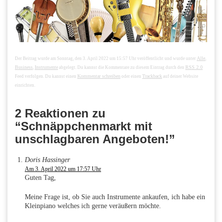
Alle
Der Beitrag wurde am Sonntag, den 3. April 2022 um 15:57 Uhr veröffentlicht und wurde unter
,
Business
Instrumente
RSS 2.0
,
abgelegt. Du kannst die Kommentare zu diesem Eintrag durch den
Kommentar schreiben
Trackback
Feed verfolgen. Du kannst einen
oder einen
auf deiner Website
einrichten.
2 Reaktionen zu
“Schnäppchenmarkt mit
unschlagbaren Angeboten!”
Doris Hassinger
Am 3. April 2022 um 17:57 Uhr
Guten Tag,
Meine Frage ist, ob Sie auch Instrumente ankaufen, ich habe ein
Kleinpiano welches ich gerne veräußern möchte.