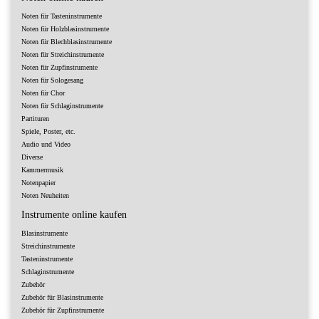
Noten für Tasteninstrumente
Noten für Holzblasinstrumente
Noten für Blechblasinstrumente
Noten für Streichinstrumente
Noten für Zupfinstrumente
Noten für Sologesang
Noten für Chor
Noten für Schlaginstrumente
Partituren
Spiele, Poster, etc.
Audio und Video
Diverse
Kammermusik
Notenpapier
Noten Neuheiten
Instrumente online kaufen
Blasinstrumente
Streichinstrumente
Tasteninstrumente
Schlaginstrumente
Zubehör
Zubehör für Blasinstrumente
Zubehör für Zupfinstrumente