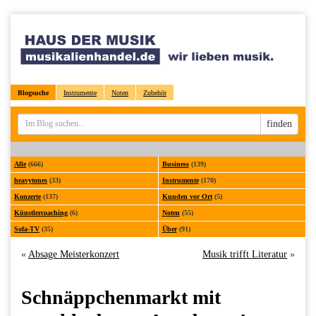
Blogsuche
Instrumente
Noten
Zubehör
Sucheingabe
finden
Alle
(666)
Business
(139)
heavytones
(33)
Instrumente
(170)
Konzerte
(137)
Kunden vor Ort
(5)
Künstlercoaching
(6)
Noten
(55)
Sofa-TV
(35)
Über
(91)
«
Absage Meisterkonzert
Musik trifft Literatur
»
Schnäppchenmarkt mit