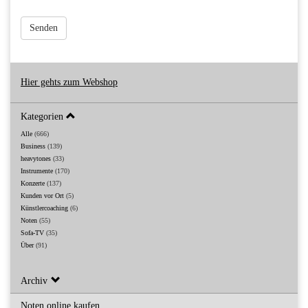
Senden
Hier gehts zum Webshop
Kategorien
Alle
(666)
Business
(139)
heavytones
(33)
Instrumente
(170)
Konzerte
(137)
Kunden vor Ort
(5)
Künstlercoaching
(6)
Noten
(55)
Sofa-TV
(35)
Über
(91)
Archiv
Noten online kaufen