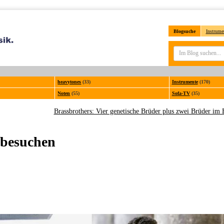
Blogsuche
Instrume
heavytones
(33)
Instrumente
(170)
Noten
(55)
Sofa-TV
(35)
Brassbrothers: Vier genetische Brüder plus zwei Brüder im 
 besuchen