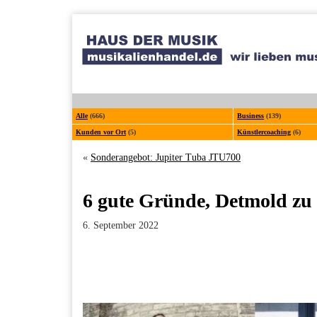
Alle
(666)
Business
(139)
Kunden vor Ort
(5)
Künstlercoaching
(6)
«
Sonderangebot: Jupiter Tuba JTU700
6 gute Gründe, Detmold zu
6. September 2022
Facebook
Twitter
Pinterest
LinkedIn
Xing
Paperpost