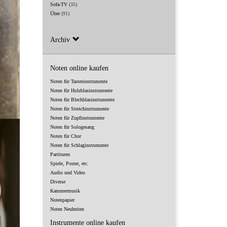
Sofa-TV
(35)
Über
(91)
Archiv
Noten online kaufen
Noten für Tasteninstrumente
Noten für Holzblasinstrumente
Noten für Blechblasinstrumente
Noten für Streichinstrumente
Noten für Zupfinstrumente
Noten für Sologesang
Noten für Chor
Noten für Schlaginstrumente
Partituren
Spiele, Poster, etc.
Audio und Video
Diverse
Kammermusik
Notenpapier
Noten Neuheiten
Instrumente online kaufen