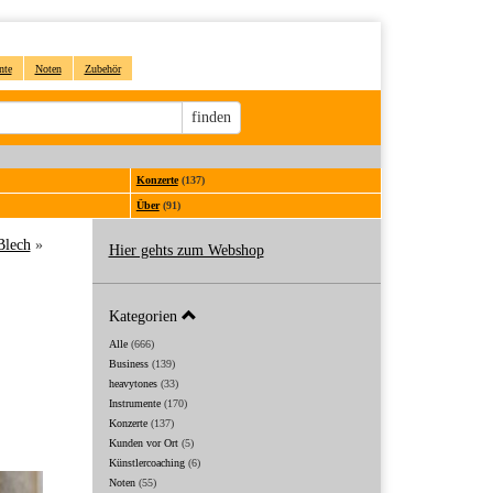
nte
Noten
Zubehör
Sucheingabe
finden
Konzerte
(137)
Über
(91)
Blech
»
Hier gehts zum Webshop
Kategorien
Alle
(666)
Business
(139)
heavytones
(33)
Instrumente
(170)
Konzerte
(137)
Kunden vor Ort
(5)
Künstlercoaching
(6)
Noten
(55)