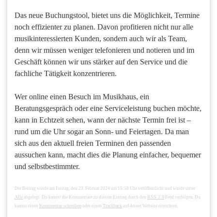
Das neue Buchungstool, bietet uns die Möglichkeit, Termine
noch effizienter zu planen. Davon profitieren nicht nur alle
musikinteressierten Kunden, sondern auch wir als Team,
denn wir müssen weniger telefonieren und notieren und im
Geschäft können wir uns stärker auf den Service und die
fachliche Tätigkeit konzentrieren.
Wer online einen Besuch im Musikhaus, ein
Beratungsgespräch oder eine Serviceleistung buchen möchte,
kann in Echtzeit sehen, wann der nächste Termin frei ist –
rund um die Uhr sogar an Sonn- und Feiertagen. Da man
sich aus den aktuell freien Terminen den passenden
aussuchen kann, macht dies die Planung einfacher, bequemer
und selbstbestimmter.
Der Beitrag wurde am Freitag, den 23. Februar 2024 um 15:58 Uhr veröffentlicht und wurde unter
Alle
RSS 2.0
abgelegt. Du kannst die Kommentare zu diesem Eintrag durch den
Feed verfolgen. Du
Kommentar schreiben
Trackback
kannst einen
oder einen
auf deiner Website einrichten.