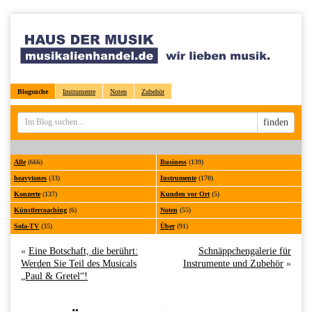
Blogsuche
Instrumente
Noten
Zubehör
Sucheingabe
finden
Alle
(666)
Business
(139)
heavytones
(33)
Instrumente
(170)
Konzerte
(137)
Kunden vor Ort
(5)
Künstlercoaching
(6)
Noten
(55)
Sofa-TV
(35)
Über
(91)
«
Eine Botschaft, die berührt:
Schnäppchengalerie für
Werden Sie Teil des Musicals
Instrumente und Zubehör
»
„Paul & Gretel“!