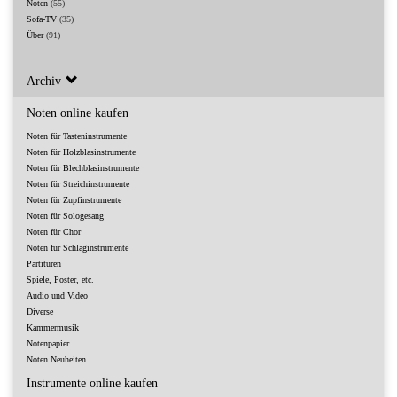
Noten
(55)
Sofa-TV
(35)
Über
(91)
Archiv
Noten online kaufen
Noten für Tasteninstrumente
Noten für Holzblasinstrumente
Noten für Blechblasinstrumente
Noten für Streichinstrumente
Noten für Zupfinstrumente
Noten für Sologesang
Noten für Chor
Noten für Schlaginstrumente
Partituren
Spiele, Poster, etc.
Audio und Video
Diverse
Kammermusik
Notenpapier
Noten Neuheiten
Instrumente online kaufen