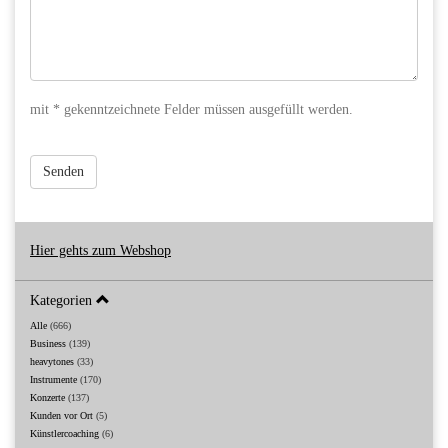
mit * gekenntzeichnete Felder müssen ausgefüllt werden.
Senden
Hier gehts zum Webshop
Kategorien
Alle
(666)
Business
(139)
heavytones
(33)
Instrumente
(170)
Konzerte
(137)
Kunden vor Ort
(5)
Künstlercoaching
(6)