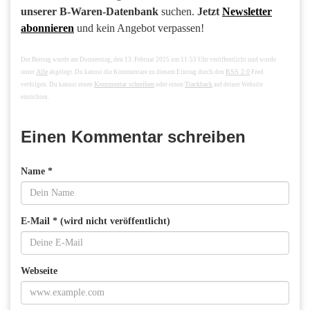
unserer B-Waren-Datenbank
suchen.
Jetzt
Newsletter
abonnieren
und kein Angebot verpassen!
Der Beitrag wurde am Donnerstag, den 13. Februar 2025 um 11:53 Uhr veröffentlicht und wurde
Alle
RSS 2.0
unter
abgelegt. Du kannst die Kommentare zu diesem Eintrag durch den
Feed
Kommentar schreiben
Trackback
verfolgen. Du kannst einen
oder einen
auf deiner Website
einrichten.
Einen Kommentar schreiben
Name *
E-Mail * (wird nicht veröffentlicht)
Webseite