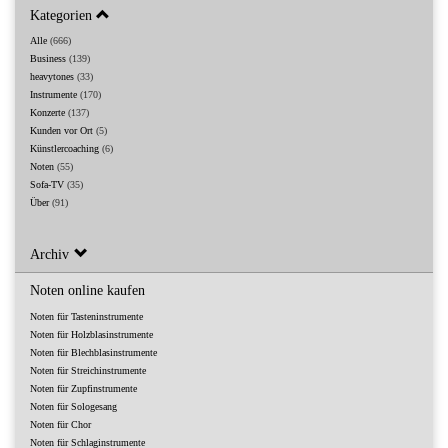
Kategorien
Alle
(666)
Business
(139)
heavytones
(33)
Instrumente
(170)
Konzerte
(137)
Kunden vor Ort
(5)
Künstlercoaching
(6)
Noten
(55)
Sofa-TV
(35)
Über
(91)
Archiv
Noten online kaufen
Noten für Tasteninstrumente
Noten für Holzblasinstrumente
Noten für Blechblasinstrumente
Noten für Streichinstrumente
Noten für Zupfinstrumente
Noten für Sologesang
Noten für Chor
Noten für Schlaginstrumente