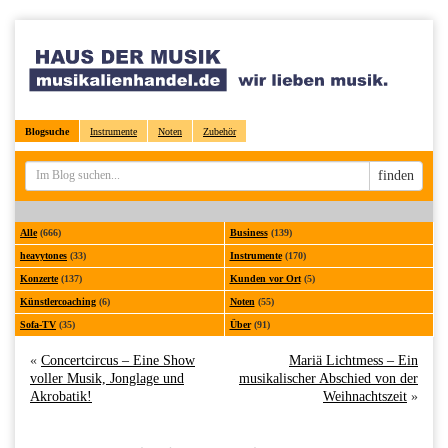
Blogsuche
Instrumente
Noten
Zubehör
Sucheingabe
finden
Alle
(666)
Business
(139)
heavytones
(33)
Instrumente
(170)
Konzerte
(137)
Kunden vor Ort
(5)
Künstlercoaching
(6)
Noten
(55)
Sofa-TV
(35)
Über
(91)
«
Concertcircus – Eine Show
Mariä Lichtmess – Ein
voller Musik, Jonglage und
musikalischer Abschied von der
Akrobatik!
Weihnachtszeit
»