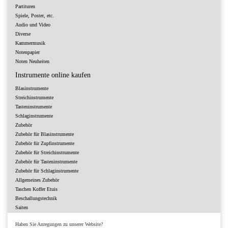
Partituren
Spiele, Poster, etc.
Audio und Video
Diverse
Kammermusik
Notenpapier
Noten Neuheiten
Instrumente online kaufen
Blasinstrumente
Streichinstrumente
Tasteninstrumente
Schlaginstrumente
Zubehör
Zubehör für Blasinstrumente
Zubehör für Zupfinstrumente
Zubehör für Streichinstrumente
Zubehör für Tasteninstrumente
Zubehör für Schlaginstrumente
Allgemeines Zubehör
Taschen Koffer Etuis
Beschallungstechnik
Saiten
Haben Sie Anregungen zu unserer Website?