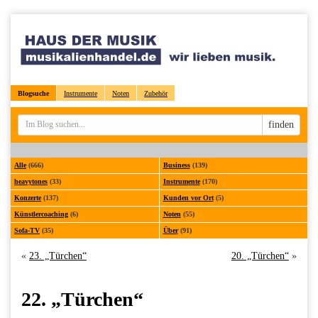
Blogsuche
Instrumente
Noten
Zubehör
Sucheingabe
finden
Alle
(666)
Business
(139)
heavytones
(33)
Instrumente
(170)
Konzerte
(137)
Kunden vor Ort
(5)
Künstlercoaching
(6)
Noten
(55)
Sofa-TV
(35)
Über
(91)
«
23. „Türchen“
20. „Türchen“
»
22. „Türchen“