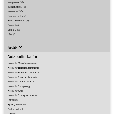
heavytones
(33)
Instrumente
(170)
Konzerte
(137)
Kunden vor Ort
(5)
Künstlercoaching
(6)
Noten
(55)
Sofa-TV
(35)
Über
(91)
Archiv
Noten online kaufen
Noten für Tasteninstrumente
Noten für Holzblasinstrumente
Noten für Blechblasinstrumente
Noten für Streichinstrumente
Noten für Zupfinstrumente
Noten für Sologesang
Noten für Chor
Noten für Schlaginstrumente
Partituren
Spiele, Poster, etc.
Audio und Video
Diverse