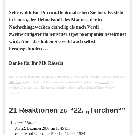
Sehr wohl: Ein Puccini-Denkmal sehen Sie hier. Es steht
in Lucca, der Heimatstadt des Mannes, der in
Nachschlagewerken einhellig als nach Verdi
zweitwichtigster italienischer Opernkomponist bezeichnet
wird. Aber das haben Sie wohl auch selbst
herausgefunden …
Danke für Ihr Mit-Rätseln!
Der Beitrag wurde am Samstag, den 22. Dezember 2007 um 10:28 Uhr veröffentlicht und wurde unter
Alle
Über
RSS 2.0
,
abgelegt. Du kannst die Kommentare zu diesem Eintrag durch den
Feed
Kommentar schreiben
Trackback
verfolgen. Du kannst einen
oder einen
auf deiner Website
einrichten.
21 Reaktionen zu “22. „Türchen“”
Ingrid Stahl
Am 22. Dezember 2007 um 10:45 Uhr
es ist wohl Giacomo Puccini (1858–1924)