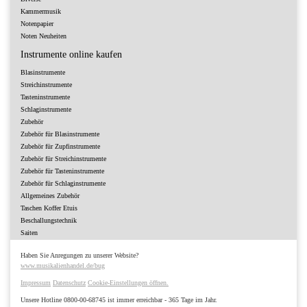
Kammermusik
Notenpapier
Noten Neuheiten
Instrumente online kaufen
Blasinstrumente
Streichinstrumente
Tasteninstrumente
Schlaginstrumente
Zubehör
Zubehör für Blasinstrumente
Zubehör für Zupfinstrumente
Zubehör für Streichinstrumente
Zubehör für Tasteninstrumente
Zubehör für Schlaginstrumente
Allgemeines Zubehör
Taschen Koffer Etuis
Beschallungstechnik
Saiten
Haben Sie Anregungen zu unserer Website?
www.musikalienhandel.de/bug
Impressum
Datenschutz
Cookie-Einstellungen öffnen.
Unsere Hotline 0800-00-68745 ist immer erreichbar - 365 Tage im Jahr.