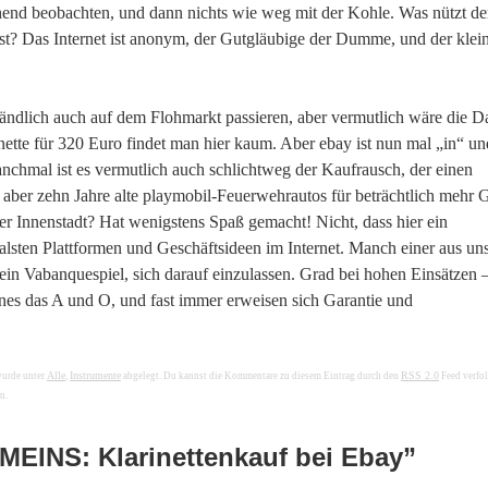
ehend beobachten, und dann nichts wie weg mit der Kohle. Was nützt d
 ist? Das Internet ist anonym, der Gutgläubige der Dumme, und der klei
ständlich auch auf dem Flohmarkt passieren, aber vermutlich wäre die 
nette für 320 Euro findet man hier kaum. Aber ebay ist nun mal „in“ un
chmal ist es vermutlich auch schlichtweg der Kaufrausch, der einen
he, aber zehn Jahre alte playmobil-Feuerwehrautos für beträchtlich mehr 
er Innenstadt? Hat wenigstens Spaß gemacht! Nicht, dass hier ein
nialsten Plattformen und Geschäftsideen im Internet. Manch einer aus u
l ein Vabanquespiel, sich darauf einzulassen. Grad bei hohen Einsätzen 
nes das A und O, und fast immer erweisen sich Garantie und
Alle
Instrumente
RSS 2.0
wurde unter
,
abgelegt. Du kannst die Kommentare zu diesem Eintrag durch den
Feed verfo
n.
EINS: Klarinettenkauf bei Ebay”