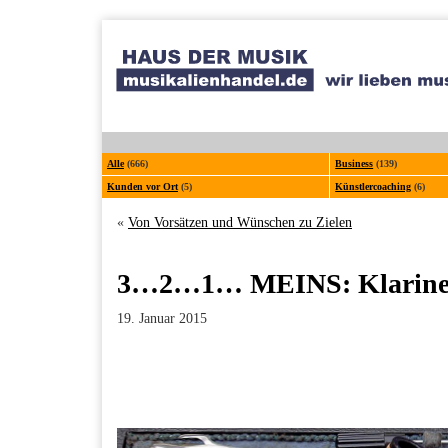
Alle
(666)
Business
(139)
Kunden vor Ort
(5)
Künstlercoaching
(6)
«
Von Vorsätzen und Wünschen zu Zielen
3…2…1… MEINS: Klarinet
19. Januar 2015
Facebook
Twitter
Pinterest
LinkedIn
Xing
Paperpost