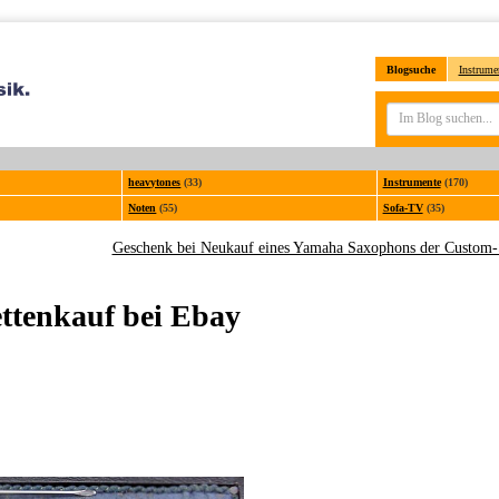
Blogsuche
Instrume
heavytones
(33)
Instrumente
(170)
Noten
(55)
Sofa-TV
(35)
Geschenk bei Neukauf eines Yamaha Saxophons der Custom-
tenkauf bei Ebay