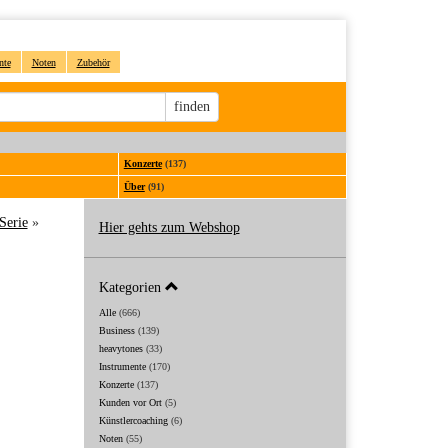
nte
Noten
Zubehör
Sucheingabe
finden
Konzerte
(137)
Über
(91)
Serie
»
Hier gehts zum Webshop
Kategorien
Alle
(666)
Business
(139)
heavytones
(33)
Instrumente
(170)
Konzerte
(137)
Kunden vor Ort
(5)
Künstlercoaching
(6)
Noten
(55)