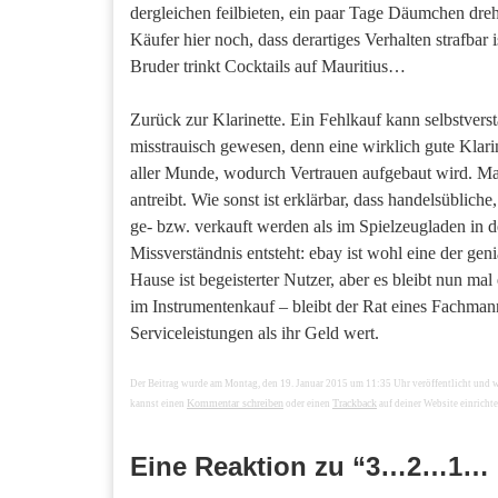
dergleichen feilbieten, ein paar Tage Däumchen dr
Käufer hier noch, dass derartiges Verhalten strafbar
Bruder trinkt Cocktails auf Mauritius…
Zurück zur Klarinette. Ein Fehlkauf kann selbstver
misstrauisch gewesen, denn eine wirklich gute Klari
aller Munde, wodurch Vertrauen aufgebaut wird. Man
antreibt. Wie sonst ist erklärbar, dass handelsüblic
ge- bzw. verkauft werden als im Spielzeugladen in d
Missverständnis entsteht: ebay ist wohl eine der ge
Hause ist begeisterter Nutzer, aber es bleibt nun ma
im Instrumentenkauf – bleibt der Rat eines Fachman
Serviceleistungen als ihr Geld wert.
Der Beitrag wurde am Montag, den 19. Januar 2015 um 11:35 Uhr veröffentlicht und 
Kommentar schreiben
Trackback
kannst einen
oder einen
auf deiner Website einrichte
Eine Reaktion zu “3…2…1… M