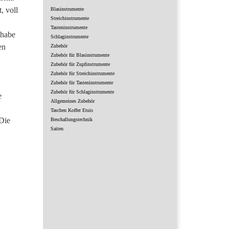
, voll
Blasinstrumente
Streichinstrumente
Tasteninstrumente
 habe
Schlaginstrumente
en
Zubehör
Zubehör für Blasinstrumente
Zubehör für Zupfinstrumente
Zubehör für Streichinstrumente
Zubehör für Tasteninstrumente
Zubehör für Schlaginstrumente
e
Allgemeines Zubehör
Taschen Koffer Etuis
 Die
Beschallungstechnik
Saiten