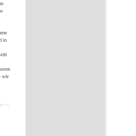
em
ne
Dame
d in
Geld
nserem
– wie
lgen. Du