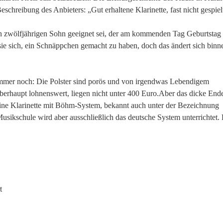
chreibung des Anbieters: „Gut erhaltene Klarinette, fast nicht gespielt
ren zwölfjährigen Sohn geeignet sei, der am kommenden Tag Geburtstag
sie sich, ein Schnäppchen gemacht zu haben, doch das ändert sich binn
hlimmer noch: Die Polster sind porös und von irgendwas Lebendigem
überhaupt lohnenswert, liegen nicht unter 400 Euro.Aber das dicke End
eine Klarinette mit Böhm-System, bekannt auch unter der Bezeichnung
 Musikschule wird aber ausschließlich das deutsche System unterrichtet.
t