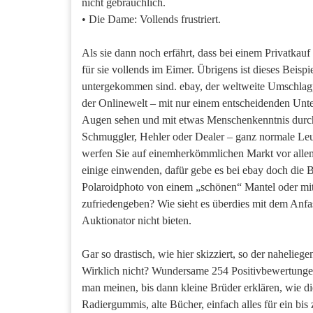
nicht gebräuchlich.
• Die Dame: Vollends frustriert.
Als sie dann noch erfährt, dass bei einem Privatka
für sie vollends im Eimer. Übrigens ist dieses Beispi
untergekommen sind. ebay, der weltweite Umschlagplat
der Onlinewelt – mit nur einem entscheidenden Unt
Augen sehen und mit etwas Menschenkenntnis durcha
Schmuggler, Hehler oder Dealer – ganz normale Le
werfen Sie auf einemherkömmlichen Markt vor allem 
einige einwenden, dafür gebe es bei ebay doch die 
Polaroidphoto von einem „schönen“ Mantel oder m
zufriedengeben? Wie sieht es überdies mit dem Anfa
Auktionator nicht bieten.
Gar so drastisch, wie hier skizziert, so der naheli
Wirklich nicht? Wundersame 254 Positivbewertunge
man meinen, bis dann kleine Brüder erklären, wie di
Radiergummis, alte Bücher, einfach alles für ein b