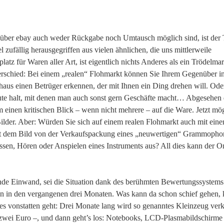
uf über ebay auch weder Rückgabe noch Umtausch möglich sind, ist der
el zufällig herausgegriffen aus vielen ähnlichen, die uns mittlerweile
z für Waren aller Art, ist eigentlich nichts Anderes als ein Trödelmar
erschied: Bei einem „realen“ Flohmarkt können Sie Ihrem Gegenüber in
us einen Betrüger erkennen, der mit Ihnen ein Ding drehen will. Ode
ute halt, mit denen man auch sonst gern Geschäfte macht… Abgesehen
einen kritischen Blick – wenn nicht mehrere – auf die Ware. Jetzt mö
Bilder. Aber: Würden Sie sich auf einem realen Flohmarkt auch mit ein
it dem Bild von der Verkaufspackung eines „neuwertigen“ Grammopho
ssen, Hören oder Anspielen eines Instruments aus? All dies kann der O
egende Einwand, sei die Situation dank des berühmten Bewertungssystems 
n in den vergangenen drei Monaten. Was kann da schon schief gehen,
es vonstatten geht: Drei Monate lang wird so genanntes Kleinzeug verk
is zwei Euro –, und dann geht’s los: Notebooks, LCD-Plasmabildschirme