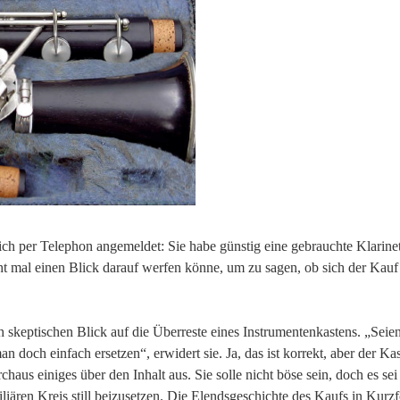
ich per Telephon angemeldet: Sie habe günstig eine gebrauchte Klarine
al einen Blick darauf werfen könne, um zu sagen, ob sich der Kauf
h skeptischen Blick auf die Überreste eines Instrumentenkastens. „Seie
och einfach ersetzen“, erwidert sie. Ja, das ist korrekt, aber der Ka
aus einiges über den Inhalt aus. Sie solle nicht böse sein, doch es sei
liären Kreis still beizusetzen. Die Elendsgeschichte des Kaufs in Kurz