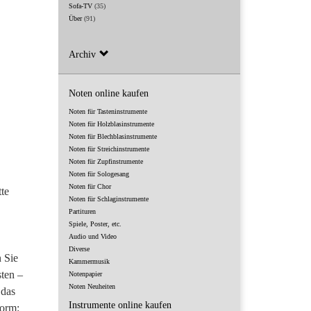
Sofa-TV
(35)
Über
(91)
Archiv
Noten online kaufen
Noten für Tasteninstrumente
Noten für Holzblasinstrumente
Noten für Blechblasinstrumente
Noten für Streichinstrumente
Noten für Zupfinstrumente
Noten für Sologesang
Noten für Chor
tte
Noten für Schlaginstrumente
Partituren
Spiele, Poster, etc.
Audio und Video
Diverse
n Sie
Kammermusik
sten –
Notenpapier
Noten Neuheiten
 das
Instrumente online kaufen
form: