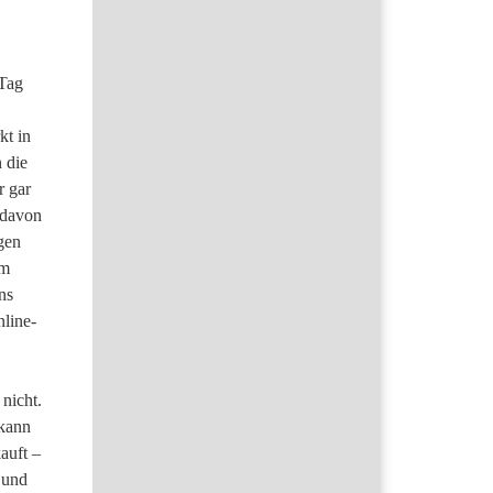
 Tag
kt in
 die
r gar
 davon
gen
em
ns
nline-
nicht.
 kann
auft –
 und