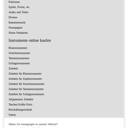
Partituren
Spiele, Poster, etc.
Audio und Video
Diverse
Kammermusik
Notenpapier
Noten Neuheiten
Instrumente online kaufen
Blasinstrumente
Streichinstrumente
Tasteninstrumente
Schlaginstrumente
Zubehör
Zubehör für Blasinstrumente
Zubehör für Zupfinstrumente
Zubehör für Streichinstrumente
Zubehör für Tasteninstrumente
Zubehör für Schlaginstrumente
Allgemeines Zubehör
Taschen Koffer Etuis
Beschallungstechnik
Saiten
Haben Sie Anregungen zu unserer Website?