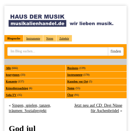
Blogsuche
Instrumente
Noten
Zubehör
Sucheingabe
finden
Alle
(666)
Business
(139)
heavytones
(33)
Instrumente
(170)
Konzerte
(137)
Kunden vor Ort
(5)
Künstlercoaching
(6)
Noten
(55)
Sofa-TV
(35)
Über
(91)
«
Singen, spielen, tanzen,
Jetzt neu auf CD: Drei Nüsse
träumen: Sozialprojekt
für Aschenbrödel
»
God jul