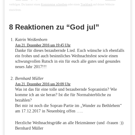
Kommentar schreiben
Trackback
verfolgen. Du kannst einen
oder einen
auf deiner Website
einrichten.
8 Reaktionen zu “God jul”
Katrin Weißenborn
Am 21. Dezember 2016 um 19:45 Uhr
Danke für dieses bezaubernde Lied. Euch wünsche ich ebenfalls
ein frohes und auch besinnliches Weihnachtsfest sowie einen
schwungvollen Rutsch in ein für euch alle gutes und gesundes
neues Jahr 2017!!!
Bernhard Müller
Am 21. Dezember 2016 um 20:09 Uhr
Was ist das für eine tolle und bezaubernde Sopranistin? Wie
komme ich an sie heran? Ist die für Normalsterbliche zu
bezahlen?
Bei mir ist noch die Sopran-Partie im „Wunder zu Bethlehem“
am 17.12.2017 in Neuenbürg offen …..
Herzliche Weihnachtsgrüße an alle Heizmänner (und -frauen :))
Bernhard Müller