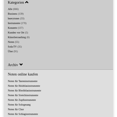
Kategorien
Alle
(666)
Business
(139)
heavytones
(33)
Instrumente
(170)
Konzerte
(137)
Kunden vor Ort
(5)
Künstlercoaching
(6)
Noten
(55)
Sofa-TV
(35)
Über
(91)
Archiv
Noten online kaufen
Noten für Tasteninstrumente
Noten für Holzblasinstrumente
Noten für Blechblasinstrumente
Noten für Streichinstrumente
Noten für Zupfinstrumente
Noten für Sologesang
Noten für Chor
Noten für Schlaginstrumente