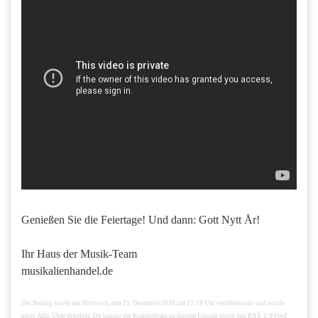
Genießen Sie die Feiertage! Und dann: Gott Nytt År!
Ihr Haus der Musik-Team
musikalienhandel.de
Der Beitrag wurde am Mittwoch, den 21. Dezember 2016 um 12:18 Uhr veröffentlicht und wurde
Alle
Über
RSS 2.0
unter
,
abgelegt. Du kannst die Kommentare zu diesem Eintrag durch den
Feed