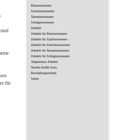
Blasinstrumente
Streichinstrumente
n
Tasteninstrumente
Schlaginstrumente
Zubehör
 sind
Zubehör für Blasinstrumente
Zubehör für Zupfinstrumente
Zubehör für Streichinstrumente
Zubehör für Tasteninstrumente
warme
Zubehör für Schlaginstrumente
Allgemeines Zubehör
Taschen Koffer Etuis
Beschallungstechnik
inen
Saiten
r für