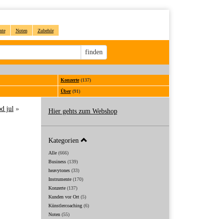
nte
Noten
Zubehör
Sucheingabe
finden
Konzerte
(137)
Über
(91)
d jul
»
Hier gehts zum Webshop
Kategorien
Alle
(666)
Business
(139)
heavytones
(33)
Instrumente
(170)
Konzerte
(137)
Kunden vor Ort
(5)
Künstlercoaching
(6)
Noten
(55)