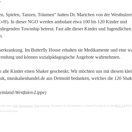
.
en, Spielen, Tanzen, Träumen“ hatten Dr. Marichen von der Westhuize
EvH). In dieser NGO werden ambulant etwa 100 bis 120 Kinder und
mliegenden Township betreut. Fast alle dieser Kinder und Jugendlichen
m.
bserkrankung. Im Butterfly House erhalten sie Medikamente und eine 
Zuwendung und können sozialpädagogische Angebote wahrnehmen.
 alle Kinder einen Shaker geschenkt. Wir möchten uns mit diesem kle
k, musikalienhandel.de aus Detmold bedanken, welches die 120 Shake
einland-Westfalen-Lippe)
Alle
Instrumente
Über
RSS 2.0
wurde unter
,
,
abgelegt. Du kannst die Kommentare zu diesem Eintrag durch den
Feed
bsite einrichten.