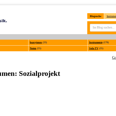
Blogsuche
Instrume
heavytones
(33)
Instrumente
(170)
Noten
(55)
Sofa-TV
(35)
Go
äumen: Sozialprojekt