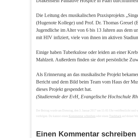
Drakenstein Palliative Hospice in Paarl durchführten
Die Leitung des musikalischen Praxisprojekts „Sing
(Hugenote Kollege) und Prof. Dr. Thomas Greuel (
Jugendliche im Alter von 6 bis 13 Jahren aus dem u
mit HIV infiziert, viele von ihnen im aktiven Stadiu
Einige haben Tuberkulose oder leiden an einer Kre
Mahlzeit. Außerdem finden sie dort persönliche 
Als Erinnerung an das musikalische Projekt bekamen
Bericht und dem Bild beim Team vom Haus der Musi
dieses Projekt gespendet hat.
(Studierende der EvH, Evangelische Hochschule Rh
Der Beitrag wurde am Dienstag, den 3. Januar 2017 um 15:05 Uhr veröffentlicht und 
Kommentar schreiben
Trackback
verfolgen. Du kannst einen
oder einen
auf deiner We
Einen Kommentar schreiben