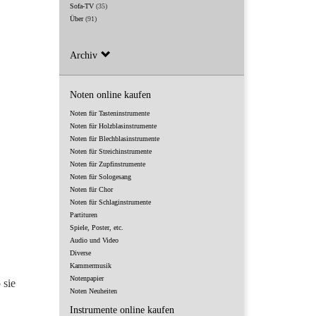
Sofa-TV
(35)
Über
(91)
Archiv
Noten online kaufen
Noten für Tasteninstrumente
Noten für Holzblasinstrumente
Noten für Blechblasinstrumente
Noten für Streichinstrumente
Noten für Zupfinstrumente
Noten für Sologesang
Noten für Chor
Noten für Schlaginstrumente
Partituren
Spiele, Poster, etc.
Audio und Video
Diverse
Kammermusik
Notenpapier
 sie
Noten Neuheiten
Instrumente online kaufen