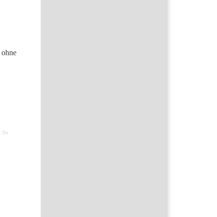
n ohne
n. Du