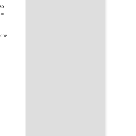
so –
 an
oche