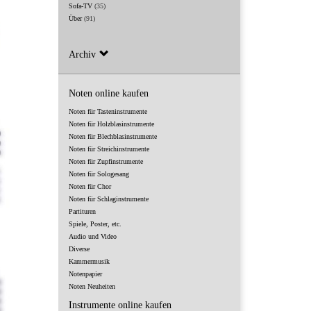
Sofa-TV
(35)
Über
(91)
Archiv
Noten online kaufen
Noten für Tasteninstrumente
Noten für Holzblasinstrumente
Noten für Blechblasinstrumente
Noten für Streichinstrumente
Noten für Zupfinstrumente
Noten für Sologesang
Noten für Chor
Noten für Schlaginstrumente
Partituren
Spiele, Poster, etc.
Audio und Video
Diverse
Kammermusik
Notenpapier
Noten Neuheiten
Instrumente online kaufen