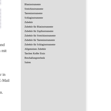
Blasinstrumente
Streichinstrumente
Tasteninstrumente
Schlaginstrumente
Zubehör
Zubehör für Blasinstrumente
Zubehör für Zupfinstrumente
Zubehör für Streichinstrumente
Zubehör für Tasteninstrumente
und
Zubehör für Schlaginstrumente
Allgemeines Zubehör
 mit
Taschen Koffer Etuis
Beschallungstechnik
Saiten
r in
E-Mail
n.