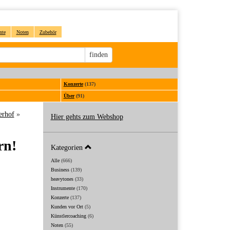
nte
Noten
Zubehör
Sucheingabe
finden
Konzerte
(137)
Über
(91)
erhof
»
Hier gehts zum Webshop
rn!
Kategorien
Alle
(666)
Business
(139)
heavytones
(33)
Instrumente
(170)
Konzerte
(137)
Kunden vor Ort
(5)
Künstlercoaching
(6)
Noten
(55)