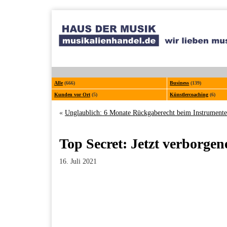
Alle
(666)
Business
(139)
Kunden vor Ort
(5)
Künstlercoaching
(6)
«
Unglaublich: 6 Monate Rückgaberecht beim Instrument
Top Secret: Jetzt verborgen
16. Juli 2021
Facebook
Twitter
Pinterest
LinkedIn
Xing
Paperpost