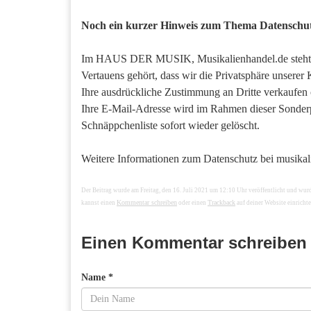
Noch ein kurzer Hinweis zum Thema Datenschu
Im HAUS DER MUSIK, Musikalienhandel.de steht das
Vertauens gehört, dass wir die Privatsphäre unsere
Ihre ausdrückliche Zustimmung an Dritte verkaufen
Ihre E-Mail-Adresse wird im Rahmen dieser Sonderp
Schnäppchenliste sofort wieder gelöscht.
Weitere Informationen zum Datenschutz bei musikali
Der Beitrag wurde am Freitag, den 16. Juli 2021 um 12:10 Uhr veröffentlicht und wur
Kommentar schreiben
Trackback
kannst einen
oder einen
auf deiner Website einrichte
Einen Kommentar schreiben
Name *