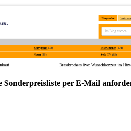
Blogsuche
Instrume
heavytones
(33)
Instrumente
(170)
Noten
(55)
Sofa-TV
(35)
enkauf
Brassbrothers live: Wunschkonzert im Hint
e Sonderpreisliste per E-Mail anforde