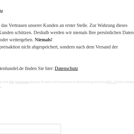
tz
 Vertrauen unserer Kunden an erster Stelle. Zur Wahrung dieses
r Kunden schützen. Deshalb werden wir niemals Ihre persönlichen Date
 oder weitergeben.
Niemals!
reisaktion nicht abgespeichert, sondern nach dem Versand der
enhandel.de finden Sie hier:
Datenschutz
Alle
Instrumente
RSS 2.0
de unter
,
abgelegt. Du kannst die Kommentare zu diesem Eintrag durch den
Feed verfolge
n.