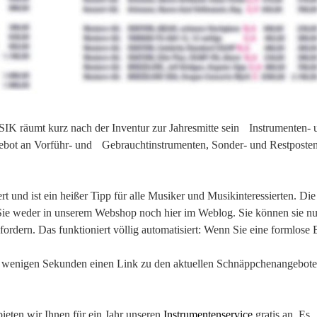
K räumt kurz nach der Inventur zur Jahresmitte sein Instrumenten- 
ngebot an Vorführ- und Gebrauchtinstrumenten, Sonder- und Restposten
rt und ist ein heißer Tipp für alle Musiker und Musikinteressierten. Die
n Sie weder in unserem Webshop noch hier im Weblog. Sie können sie nu
rdern. Das funktioniert völlig automatisiert: Wenn Sie eine formlose 
in wenigen Sekunden einen Link zu den aktuellen Schnäppchenangebote
bieten wir Ihnen für ein Jahr unseren
Instrumentenservice
gratis an. Es